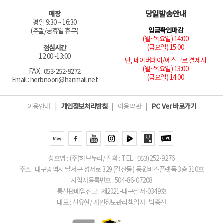
당일발송안내
매장
평일 9:30 ~ 16:30
입금확인마감
(주말/공휴일 휴무)
(월~목요일) 14:00
(금요일) 15:00
점심시간
12:00~13:00
단, 네이버페이/에스크로 결제시
(월~목요일) 13:00
FAX : 053-252-9272
(금요일) 14:00
Email : herbnoori@hanmail.net
이용안내
|
개인정보처리방침
|
이용약관
|
PC Ver 바로가기
상호명 : (주)허브누리/ 전화 : TEL : 053)252-9276
주소 : 대구광역시 달서구 성서로 329 (갈산동) 동원비즈플랫폼 3층 310호
사업자등록번호 : 504-86-07208
통신판매업신고 : 제2021-대구달서-0349호
대표 : 신유현/ 개인정보관리책임자 : 박종선