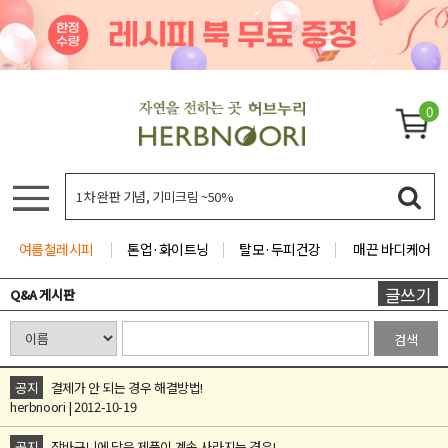
0
여름철레시피
톤업·화이트닝
탈모·두피건강
매끈 바디케어
글쓰기
Q&A 게시판
검색
공지
결제가 안 되는 경우 해결방법!
herbnoori | 2012-10-19
공지
장바구니에 담은 제품이 계속 사라지는 경우!