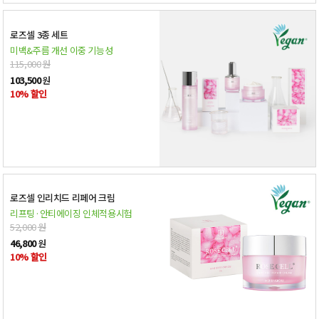
로즈셀 3종 세트
미백&주름 개선 이중 기능성
115,000
원
103,500
원
10% 할인
로즈셀 인리치드 리페어 크림
리프팅·안티에이징 인체적용시험
52,000
원
46,800
원
10% 할인