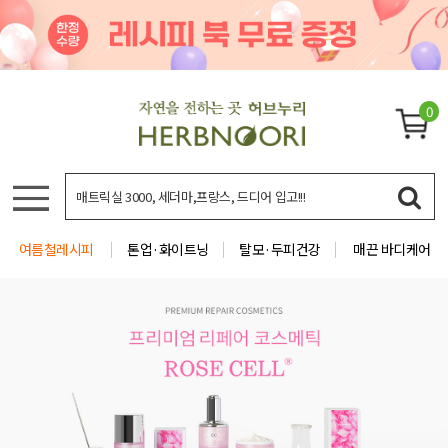
0
여름철레시피
톤업·화이트닝
탈모·두피건강
매끈 바디케어