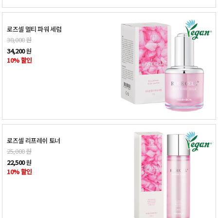
로즈셀 멀티 파워 세럼
38,000
원
34,200
원
10% 할인
로즈셀 리프레쉬 토너
25,000
원
22,500
원
10% 할인