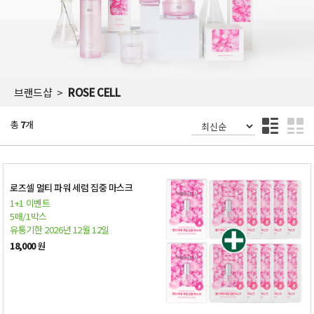
브랜드샵
ROSE CELL
총
7
개
로즈셀 멀티 파워 세럼 집중 마스크
1+1 이벤트
5매/1박스
유통기한 2026년 12월 12일
18,000
원