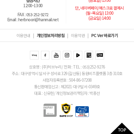
(금요일) 15:00
점심시간
12:00~13:00
단, 네이버페이/에스크로 결제시
(월~목요일) 13:00
FAX : 053-252-9272
(금요일) 14:00
Email : herbnoori@hanmail.net
이용안내
|
개인정보처리방침
|
이용약관
|
PC Ver 바로가기
상호명 : (주)허브누리/ 전화 : TEL : 053)252-9276
주소 : 대구광역시 달서구 성서로 329 (갈산동) 동원비즈플랫폼 3층 310호
사업자등록번호 : 504-86-07208
통신판매업신고 : 제2021-대구달서-0349호
대표 : 신유현/ 개인정보관리책임자 : 박종선