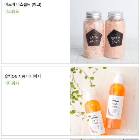
아로마 바스솔트 (핑크)
바스솔트
슬림ON 자몽 바디워시
바디워시