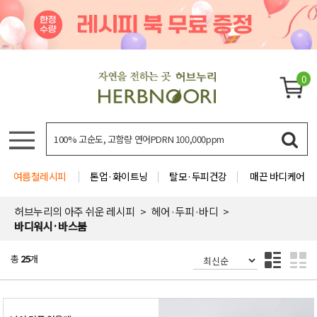
0
여름철레시피
톤업·화이트닝
탈모·두피건강
매끈 바디케어
허브누리의 아주 쉬운 레시피
헤어·두피·바디
바디워시·바스붐
총
25
개