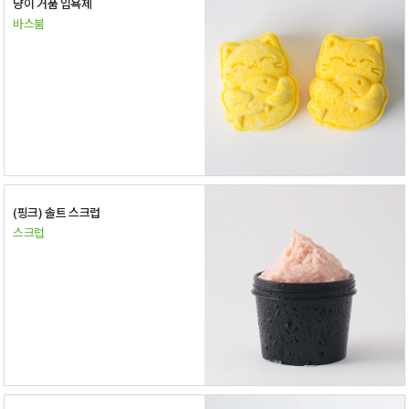
냥이 거품 입욕제
바스붐
(핑크) 솔트 스크럽
스크럽