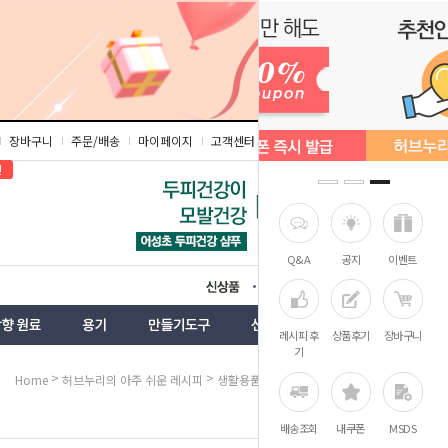
장바구니
주문/배송
마이페이지
고객센터
즐겨찾기
인
Q&A
공지
이벤트
상품
벤트
레시피 후
상품후기
장바구니
기
>
>
>
Home
허브누리의 아주 쉬운 레시피
생활용품
치약·구강
배송조회
내쿠폰
MSDS