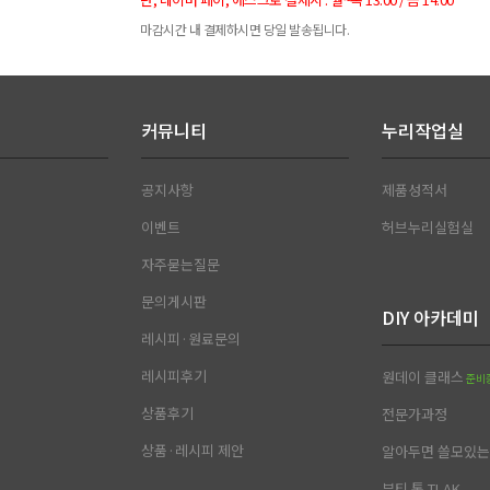
마감시간 내 결제하시면 당일 발송됩니다.
커뮤니티
누리작업실
공지사항
제품성적서
이벤트
허브누리실험실
자주묻는질문
문의게시판
DIY 아카데미
레시피·원료문의
레시피후기
원데이 클래스
준비
상품후기
전문가과정
상품·레시피 제안
알아두면 쓸모있는 
뷰티 톡 TLAK