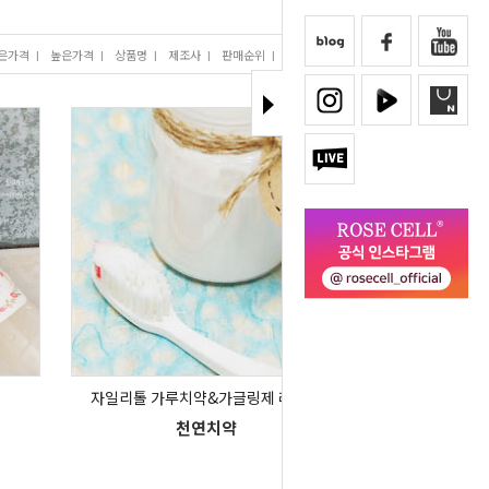
은가격
I
높은가격
I
상품명
I
제조사
I
판매순위
I
많이 본 상품
자일리톨 가루치약&가글링제 레시피
천연치약