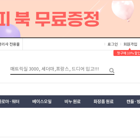
관리사 전용몰
로그인
회원가입
▲
첫구매 10% 할