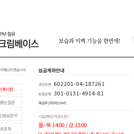
입금계좌안내
처리해드리겠습니다.
602201-04-187261
국민은행
의게시판
301-0131-4914-81
농협은행
묻는질문
예금주 (주)허브누리
피/원료문의
<입금확인 마감시간>
월~목 14:00 / 금 15:00
송조회
단, 네이버 페이, 에스크로 결제시 : 월~목 13:00 / 금 14:00