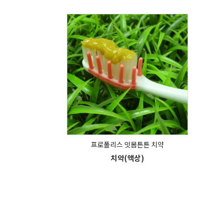
프로폴리스 잇몸튼튼 치약
치약(액상)