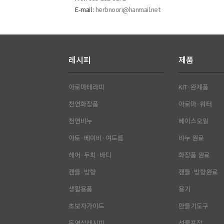
E-mail :
herbnoori@hanmail.net
레시피
제품
아로마테라피
KIT·완제품
천연화장품
아로마·워터
천연비누
베이스오일
아토·베이비·여드름
비누 원료
헤어·두피·바디
화장품 원료
캔들·방향
캔들·방향원료
생활용품
용기
초보자가이드
만들기도구
동영상레시피
선물포장