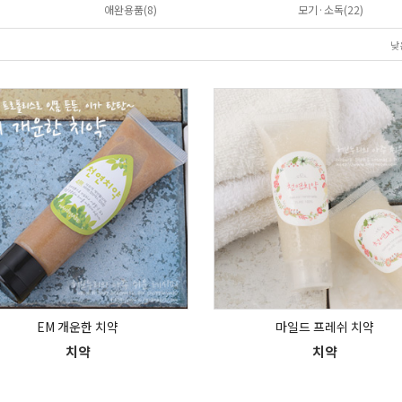
애완용품(8)
모기·소독(22)
낮
EM 개운한 치약
마일드 프레쉬 치약
치약
치약