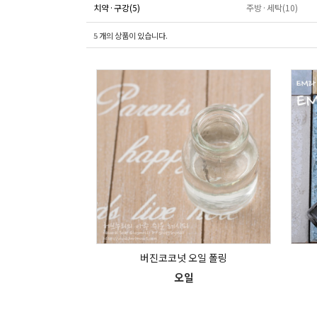
치약·구강(5)
주방·세탁(10)
5
개의 상품이 있습니다.
버진코코넛 오일 폴링
오일