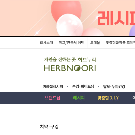
회사소개
학교/관공서 혜택
도매몰
맞춤형화장품 조제
름레시피
업·화이트닝
모두피건강
치약·구강