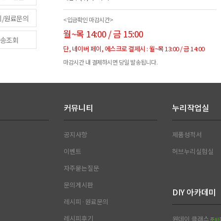
피/원료문의
<입금확인 마감시간>
월~목 14:00 / 금 15:00
송조회
단, 네이버 페이, 에스크로 결제시 : 월~목 13:00 / 금 14:00
마감시간 내 결제하시면 당일 발송됩니다.
커뮤니티
누리작업실
공지사항
제품성적서
이벤트
허브누리실험실
자주묻는질문
문의게시판
DIY 아카데미
레시피·원료문의
레시피후기
원데이 클래스
준비