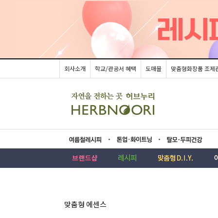
회사소개
학교/관공서 혜택
도매몰
맞춤형화장품 조제
름레시피
업·화이트닝
모두피건강
맞춤형 에센스