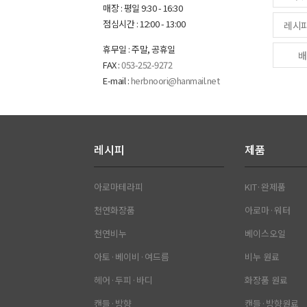
매장 : 평일 9:30 - 16:30
점심시간 : 12:00 - 13:00
레시
휴무일 : 주말, 공휴일
배
FAX :
053-252-9272
E-mail :
herbnoori@hanmail.net
레시피
제품
아로마테라피
KIT·완제품
천연화장품
아로마·워터
천연비누
베이스오일
아토·베이비·여드름
비누 원료
헤어·두피·바디
화장품 원료
캔들·방향
캔들·방향원료