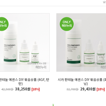
낮
판테놀 에센스 DIY 묶음상품 (4GF, 탄
시카 판테놀 에센스 DIY 묶음상품 
탄)
닝)
38,250원
29,430원
[10%]
[10%]
42,500원
32,700원
1