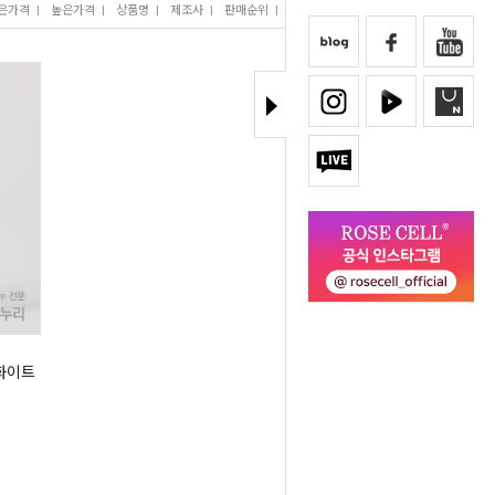
은가격
I
높은가격
I
상품명
I
제조사
I
판매순위
I
많이 본 상품
(화이트