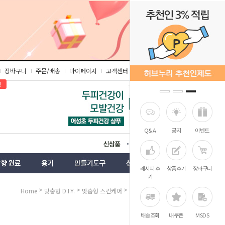
장바구니
주문/배송
마이페이지
고객센터
즐겨찾기
인
Q&A
공지
이벤트
상품
벤트
레시피 후
상품후기
장바구니
기
>
>
>
Home
맞춤형 D.I.Y.
맞춤형 스킨케어
맞춤형 에센스
배송조회
내쿠폰
MSDS