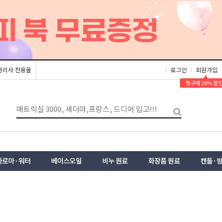
관리사 전용몰
로그인
회원가입
▲
첫구매 10% 할