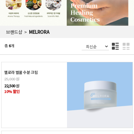
브랜드샵
MELRORA
총
6
개
멜로라 벌꿀 수분 크림
25,000
원
22,500
원
10% 할인