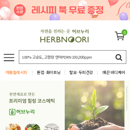
0
여름철레시피
톤업·화이트닝
탈모·두피건강
매끈 바디케어