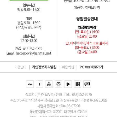
농협 301-0131-4914-81
업무시간
예금주 : ㈜허브누리
평일 9:30 ~ 16:00
당일발송안내
매장
평일 9:30 ~ 16:30
입금확인마감
(주말/공휴일 휴무)
(월~목요일) 14:00
(금요일) 15:00
점심시간
12:00~13:00
단, 네이버페이/에스크로 결제시
(월~목요일) 13:00
FAX : 053-252-9272
(금요일) 14:00
Email : herbnoori@hanmail.net
이용안내
|
개인정보처리방침
|
이용약관
|
PC Ver 바로가기
상호명 : (주)허브누리/ 전화 : TEL : 053)252-9276
주소 : 대구광역시 달서구 성서로 329 (갈산동) 동원비즈플랫폼 3층 310호
사업자등록번호 : 504-86-07208
통신판매업신고 : 제2021-대구달서-0349호