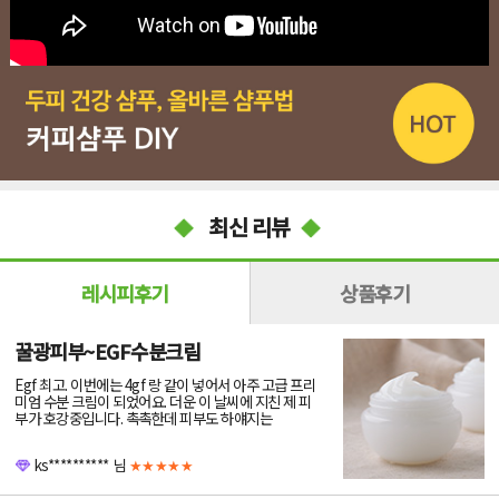
최신 리뷰
레시피후기
상품후기
꿀광피부~EGF수분크림
Egf 최고. 이번에는 4gf 랑 같이 넣어서 아주 고급 프리
미엄 수분 크림이 되었어요. 더운 이 날씨에 지친 제 피
부가 호강중입니다. 촉촉한데 피부도 하얘지는
ks**********
님
★★★★★