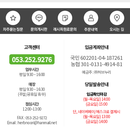
고객센터
입금계좌안내
국민 602201-04-187261
053.252.9276
농협 301-0131-4914-81
업무시간
예금주 : ㈜허브누리
평일 9:30 ~ 16:00
당일발송안내
매장
평일 9:30 ~ 16:30
입금확인마감
(주말/공휴일 휴무)
(월~목요일) 14:00
(금요일) 15:00
점심시간
12:00~13:00
단, 네이버페이/에스크로 결제시
(월~목요일) 13:00
FAX : 053-252-9272
(금요일) 14:00
Email : herbnoori@hanmail.net