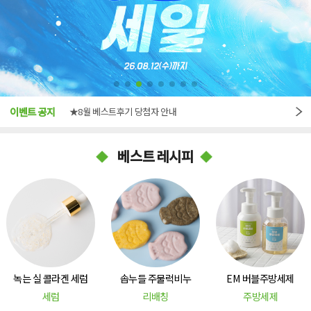
★7월 베스트후기 당첨자 안내
★8월 베스트후기 당첨자 안내
이벤트 공지
★8월 이벤트 안내
베스트 레시피
녹는 실 콜라겐 세럼
솝누들 주물럭비누
EM 버블주방세제
세럼
리배칭
주방세제