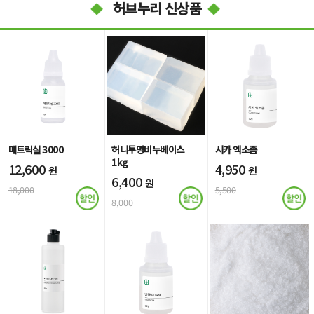
허브누리 신상품
매트릭실 3000
허니투명비누베이스
시카 엑소좀
1kg
12,600
4,950
원
원
6,400
원
18,000
5,500
8,000