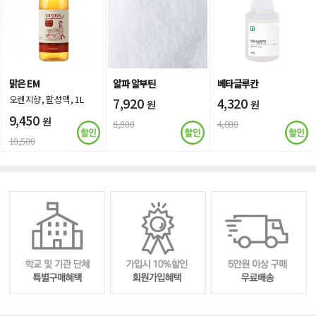
맑은 EM
알파 알부틴
베타글루칸
오렌지향, 활성액, 1L
7,920
4,320
원
원
9,450
원
8,800
4,800
10,500