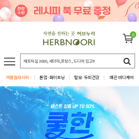
0
여름철레시피
톤업·화이트닝
탈모·두피건강
매끈 바디케어