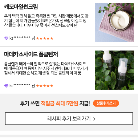
캐모마일썬크림
우와 백탁 전혀 없고 촉촉한 썬크림 시판 제품에서도 찾
기 힘든데 제가 만들었어요!!! 온가족 선크림 이걸로 정
착 했습니다. 너무 너무 좋아서 선스틱도 같이 만
ks**********
님
★★★★★
마데카소사이드 폼클렌저
폼클렌저 베이스와 찰떡으로 잘 맞는 마데카소사이드
에 레몬EO !! 여름에 너무 자주 세안하다보니 피부가 거
칠해서 최대한 순하고 재생 잘 되는 클렌저 이 제품
ks**********
님
★★★★★