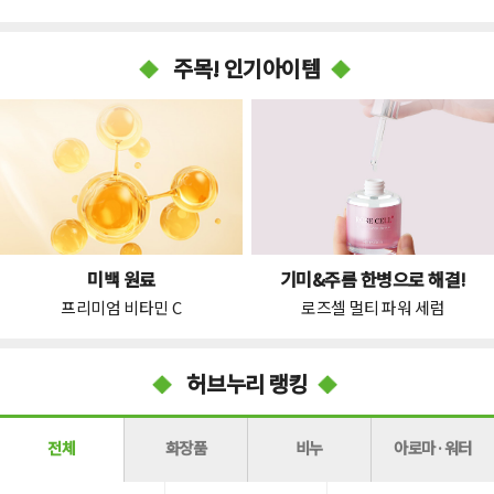
주목! 인기아이템
미백 원료
기미&주름 한병으로 해결!
프리미엄 비타민 C
로즈셀 멀티 파워 세럼
허브누리 랭킹
전체
화장품
비누
아로마·워터