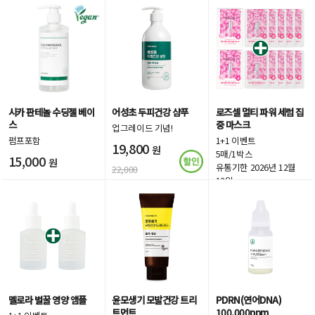
시카 판테놀 수딩젤 베이
어성초 두피건강 샴푸
로즈셀 멀티 파워 세럼 집
스
중 마스크
업그레이드 기념!
펌프포함
1+1 이벤트
19,800
원
5매/1박스
15,000
원
유통기한 2026년 12월
22,000
12일
18,000
원
멜로라 벌꿀 영양 앰플
윤모생기 모발건강 트리
PDRN(연어DNA)
트먼트
100,000ppm