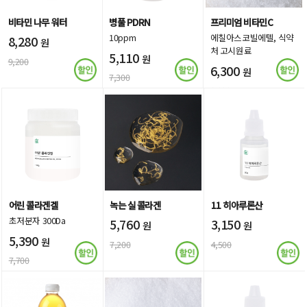
비타민 나무 워터
병풀 PDRN
프리미엄 비타민C
10ppm
에칠아스코빌에텔, 식약
8,280
원
처 고시원료
5,110
원
9,200
6,300
원
7,300
9,000
어린 콜라겐겔
녹는 실 콜라겐
11 히아루론산
초저분자 300Da
5,760
3,150
원
원
5,390
원
7,200
4,500
7,700