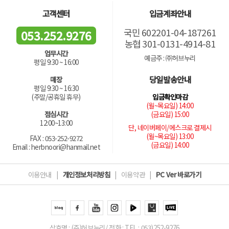
고객센터
입금계좌안내
국민 602201-04-187261
053.252.9276
농협 301-0131-4914-81
업무시간
예금주 : ㈜허브누리
평일 9:30 ~ 16:00
당일발송안내
매장
평일 9:30 ~ 16:30
입금확인마감
(주말/공휴일 휴무)
(월~목요일) 14:00
(금요일) 15:00
점심시간
12:00~13:00
단, 네이버페이/에스크로 결제시
(월~목요일) 13:00
FAX : 053-252-9272
(금요일) 14:00
Email : herbnoori@hanmail.net
이용안내
|
개인정보처리방침
|
이용약관
|
PC Ver 바로가기
상호명 : (주)허브누리/ 전화 : TEL : 053)252-9276