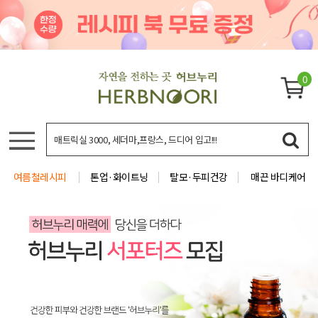
0
여름철레시피
톤업·화이트닝
탈모·두피건강
매끈 바디케어