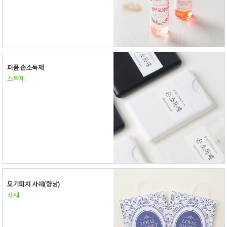
퍼퓸 손소독제
소독제
모기퇴치 사쉐(향낭)
사쉐