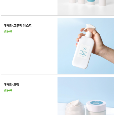
펫세라 그루밍 미스트
펫용품
펫세라 크림
펫용품