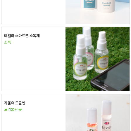
데일리 스마트폰 소독제
소독
자운유 모물엔
모기물린 곳