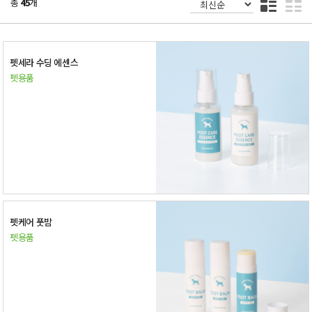
총
45
개
펫세라 수딩 에센스
펫용품
펫케어 풋밤
펫용품