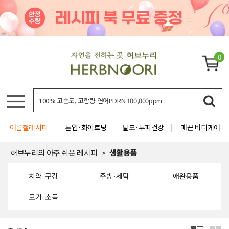
0
여름철레시피
톤업·화이트닝
탈모·두피건강
매끈 바디케어
허브누리의 아주 쉬운 레시피
생활용품
치약·구강
주방·세탁
애완용품
모기·소독