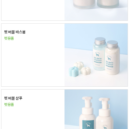
펫 버블 바스붐
펫용품
펫 버블 샴푸
펫용품