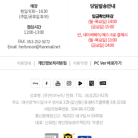
당일발송안내
매장
평일 9:30 ~ 16:30
입금확인마감
(주말/공휴일 휴무)
(월~목요일) 14:00
(금요일) 15:00
점심시간
12:00~13:00
단, 네이버페이/에스크로 결제시
(월~목요일) 13:00
FAX : 053-252-9272
(금요일) 14:00
Email : herbnoori@hanmail.net
이용안내
|
개인정보처리방침
|
이용약관
|
PC Ver 바로가기
상호명 : (주)허브누리/ 전화 : TEL : 053)252-9276
주소 : 대구광역시 달서구 성서로 329 (갈산동) 동원비즈플랫폼 3층 310호
사업자등록번호 : 504-86-07208
통신판매업신고 : 제2021-대구달서-0349호
대표 : 신유현/ 개인정보관리책임자 : 박종선