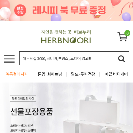
0
여름철레시피
톤업·화이트닝
탈모·두피건강
매끈 바디케어