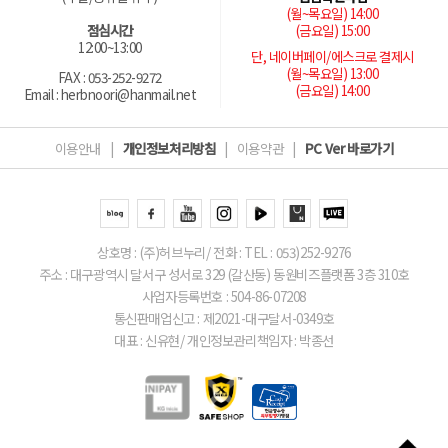
(월~목요일) 14:00
(금요일) 15:00
점심시간
12:00~13:00
단, 네이버페이/에스크로 결제시
(월~목요일) 13:00
FAX : 053-252-9272
(금요일) 14:00
Email : herbnoori@hanmail.net
이용안내
|
개인정보처리방침
|
이용약관
|
PC Ver 바로가기
상호명 : (주)허브누리/ 전화 : TEL : 053)252-9276
주소 : 대구광역시 달서구 성서로 329 (갈산동) 동원비즈플랫폼 3층 310호
사업자등록번호 : 504-86-07208
통신판매업신고 : 제2021-대구달서-0349호
대표 : 신유현/ 개인정보관리책임자 : 박종선