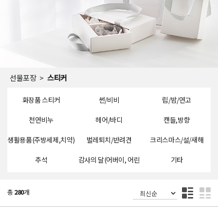
선물포장
스티커
화장품 스티커
썬/비비
립/밤/연고
천연비누
헤어/바디
캔들,방향
생활용품(주방세제,치약)
벌레퇴치/반려견
크리스마스/설/새해
추석
감사의 달(어버이, 어린
기타
이, 스승의날)
총
280
개