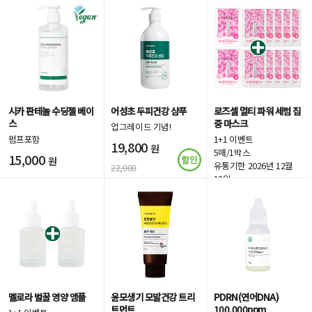
시카 판테놀 수딩젤 베이
어성초 두피건강 샴푸
로즈셀 멀티 파워 세럼 집
스
중 마스크
업그레이드 기념!
펌프포함
1+1 이벤트
19,800
원
5매/1박스
15,000
원
유통기한 2026년 12월
22,000
12일
18,000
원
멜로라 벌꿀 영양 앰플
윤모생기 모발건강 트리
PDRN(연어DNA)
트먼트
100,000ppm