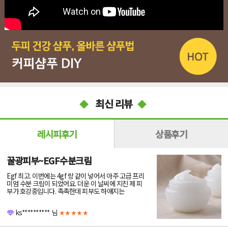
최신 리뷰
레시피후기
상품후기
꿀광피부~EGF수분크림
Egf 최고. 이번에는 4gf 랑 같이 넣어서 아주 고급 프리
미엄 수분 크림이 되었어요. 더운 이 날씨에 지친 제 피
부가 호강중입니다. 촉촉한데 피부도 하얘지는
ks**********
님
★★★★★