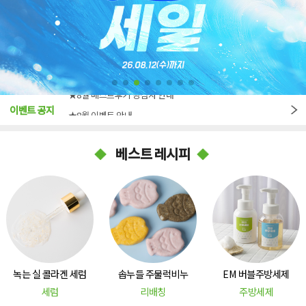
★8월 베스트후기 당첨자 안내
이벤트 공지
★8월 이벤트 안내
★7월 베스트후기 당첨자 안내
베스트 레시피
녹는 실 콜라겐 세럼
솝누들 주물럭비누
EM 버블주방세제
세럼
리배칭
주방세제