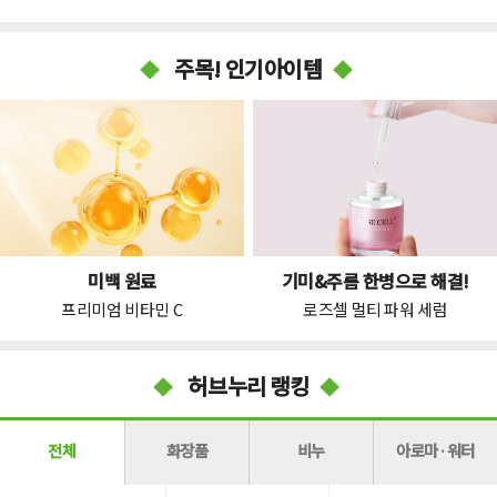
주목! 인기아이템
미백 원료
기미&주름 한병으로 해결!
프리미엄 비타민 C
로즈셀 멀티 파워 세럼
허브누리 랭킹
전체
화장품
비누
아로마·워터