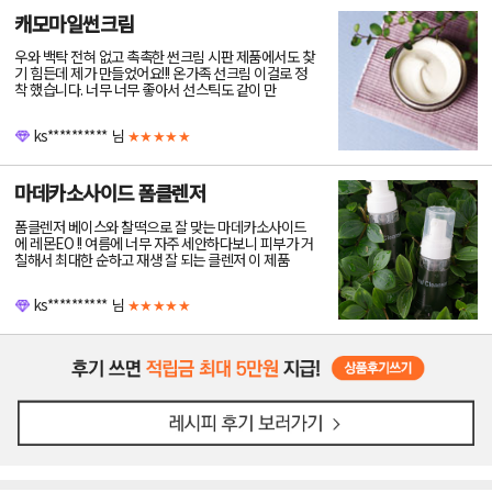
캐모마일썬크림
우와 백탁 전혀 없고 촉촉한 썬크림 시판 제품에서도 찾
기 힘든데 제가 만들었어요!!! 온가족 선크림 이걸로 정
착 했습니다. 너무 너무 좋아서 선스틱도 같이 만
ks**********
님
★★★★★
마데카소사이드 폼클렌저
폼클렌저 베이스와 찰떡으로 잘 맞는 마데카소사이드
에 레몬EO !! 여름에 너무 자주 세안하다보니 피부가 거
칠해서 최대한 순하고 재생 잘 되는 클렌저 이 제품
ks**********
님
★★★★★