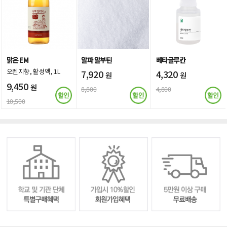
맑은 EM
알파 알부틴
베타글루칸
오렌지향, 활성액, 1L
7,920
4,320
원
원
9,450
원
8,800
4,800
10,500