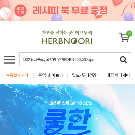
0
여름철레시피
톤업·화이트닝
탈모·두피건강
매끈 바디케어