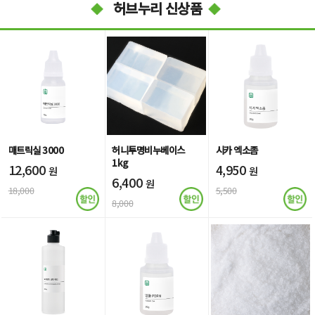
허브누리 신상품
매트릭실 3000
허니투명비누베이스
시카 엑소좀
1kg
12,600
4,950
원
원
6,400
원
18,000
5,500
8,000