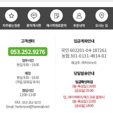
고객센터
입금계좌안내
국민 602201-04-187261
053.252.9276
농협 301-0131-4914-81
업무시간
예금주 : ㈜허브누리
평일 9:30 ~ 16:00
당일발송안내
매장
평일 9:30 ~ 16:30
입금확인마감
(주말/공휴일 휴무)
(월~목요일) 14:00
(금요일) 15:00
점심시간
12:00~13:00
단, 네이버페이/에스크로 결제시
(월~목요일) 13:00
FAX : 053-252-9272
(금요일) 14:00
Email : herbnoori@hanmail.net