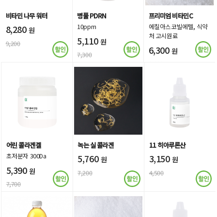
비타민 나무 워터
병풀 PDRN
프리미엄 비타민C
10ppm
에칠아스코빌에텔, 식약
8,280
원
처 고시원료
5,110
원
9,200
6,300
원
7,300
9,000
어린 콜라겐겔
녹는 실 콜라겐
11 히아루론산
초저분자 300Da
5,760
3,150
원
원
5,390
원
7,200
4,500
7,700