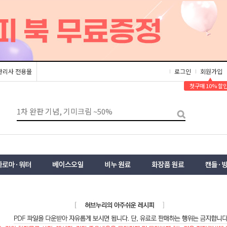
관리사 전용몰
로그인
회원가입
▲
첫구매 10% 할