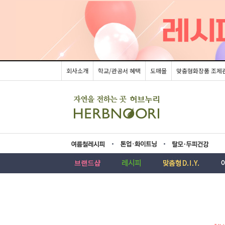
회사소개
학교/관공서 혜택
도매몰
맞춤형화장품 조제
름레시피
업·화이트닝
모두피건강