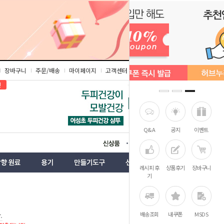
장바구니
주문/배송
마이페이지
고객센터
즐겨찾기
인
Q&A
공지
이벤트
상품
벤트
레시피 후
상품후기
장바구니
기
배송조회
내쿠폰
MSDS