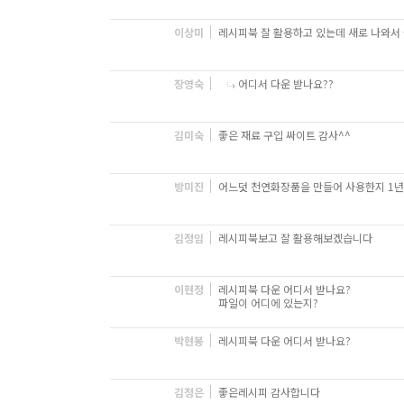
이상미
레시피북 잘 활용하고 있는데 새로 나와서
장영숙
어디서 다운 받나요??
김미숙
좋은 재료 구입 싸이트 감사^^
방미진
어느덧 천연화장품을 만들어 사용한지 1년이
김정임
레시피북보고 잘 활용해보겠습니다
이현정
레시피북 다운 어디서 받나요?
파일이 어디에 있는지?
박현봉
레시피북 다운 어디서 받나요?
김정은
좋은레시피 감사합니다