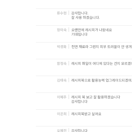
류수현
감사합니다.
잘 사용 하겠습니다.
장미숙
오랜만에 레시피가 나왔네요
기대됩니다
박경화
천연 재료라 그런지 피부 트러블이 안 생겨
함정숙
레시피 파일이 어디에 있다는 건지 모르겠
김태숙
레시피북으로 활용능력 업그레이드되겠어
이혜주
레시피 북 보고 잘 활용하겠습니다
감사합니다
이은희
레시피북받고 싶어요
오혜전
감사합니다