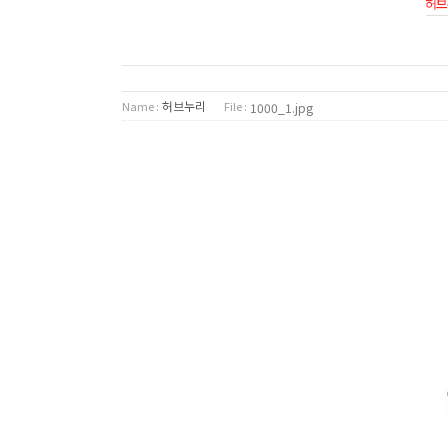
허브누리
Name :
File :
1000_1.jpg