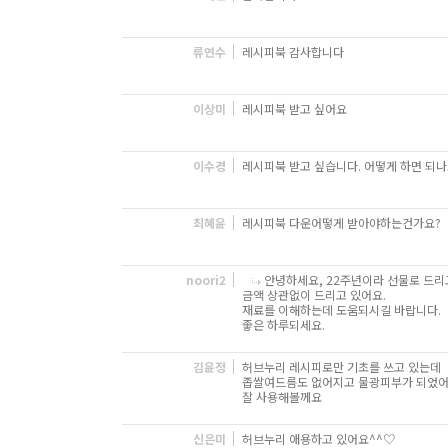
류연수
레시피북 감사합니다
이상미
레시피북 받고 싶어요
이수경
레시피북 받고 싶습니다. 어떻게 하면 되나
최혜윤
레시피북 다운어떻게 받아야하는건가요?
noori2
안녕하세요, 22주년이라 선물로 드리
금액 상관없이 드리고 있어요.
재료를 이해하는데 도움되시길 바랍니다.
좋은 하루되세요.
김윤정
허브누리 레시피로만 기초를 쓰고 있는데
좁쌀여드름도 없어지고 물광피부가 되었
잘 사용해볼께요
신은미
허브누리 애용하고 있어요^^♡