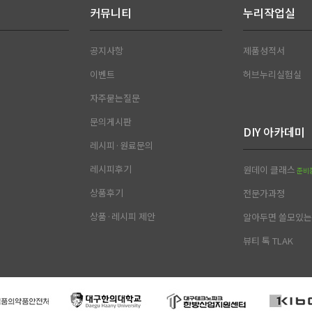
커뮤니티
누리작업실
공지사항
제품성적서
이벤트
허브누리실험실
자주묻는질문
문의게시판
DIY 아카데미
레시피·원료문의
레시피후기
원데이 클래스
준비
상품후기
전문가과정
상품·레시피 제안
알아두면 쓸모있는 
뷰티 톡 TLAK