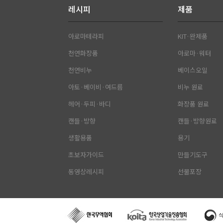
레시피
제품
아로마테라피
KIT·완제품
천연화장품
아로마·워터
천연비누
베이스오일
아토·베이비·여드름
비누 원료
헤어·두피·바디
화장품 원료
캔들·방향
캔들·방향원료
생활용품
용기
초보자가이드
만들기도구
동영상레시피
선물포장