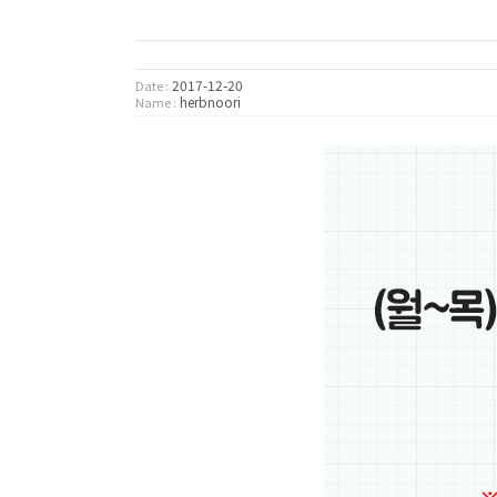
2017-12-20
Date :
herbnoori
Name :