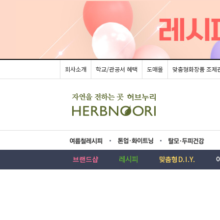
회사소개
학교/관공서 혜택
도매몰
맞춤형화장품 조제
름레시피
업·화이트닝
모두피건강