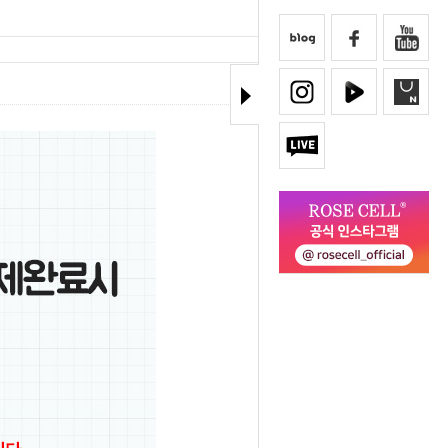
33276
Hits :