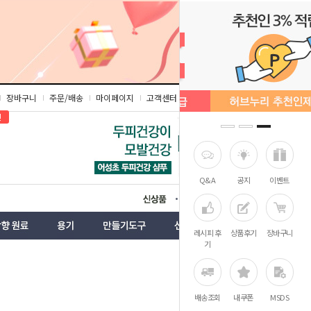
장바구니
주문/배송
마이페이지
고객센터
즐겨찾기
인
Q&A
공지
이벤트
상품
벤트
레시피 후
상품후기
장바구니
기
배송조회
내쿠폰
MSDS