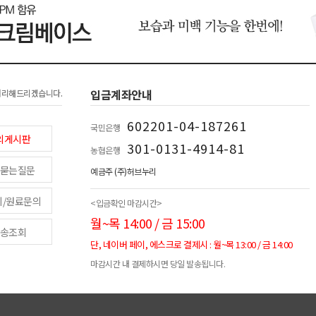
입금계좌안내
처리해드리겠습니다.
602201-04-187261
국민은행
의게시판
301-0131-4914-81
농협은행
묻는질문
예금주 (주)허브누리
피/원료문의
<입금확인 마감시간>
월~목 14:00 / 금 15:00
송조회
단, 네이버 페이, 에스크로 결제시 : 월~목 13:00 / 금 14:00
마감시간 내 결제하시면 당일 발송됩니다.