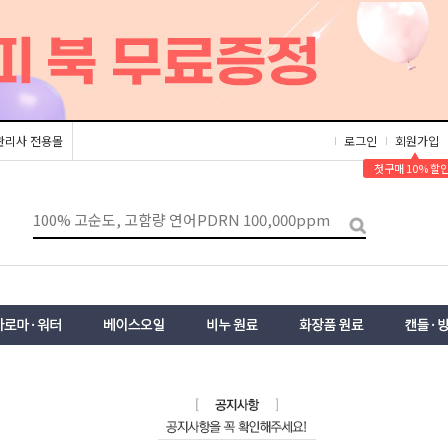
관리사 전용몰
로그인
회원가입
▲
첫구매 10% 할