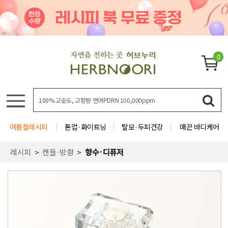
0
여름철레시피
톤업·화이트닝
탈모·두피건강
매끈 바디케어
레시피
캔들·방향
향수·디퓨저