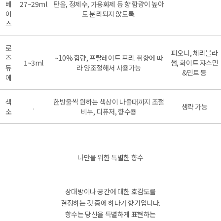
베
27~29ml
탄올, 정제수, 가용화제 등 향 함량이 높아
이
도 분리되지 않도록.
스
로
피오니, 체리블라
즈
~10% 함량, 프탈레이트 프리. 취향에 따
1~3ml
썸, 화이트 쟈스민
듀
라 양조절해서 사용가능
&민트 등
에
색
한방울씩 원하는 색상이 나올때까지 조절
.
생략 가능
소
비누, 디퓨저, 향수용
나만을 위한 특별한 향수
상대방이나 공간에 대한 호감도를
결정하는 것 중에 하나가 향기입니다.
향수는 당신을 특별하게 표현하는