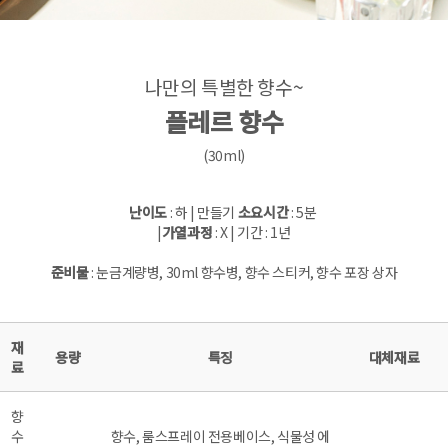
나만의 특별한 향수~
플레르 향수
(30ml)
난이도
: 하 | 만들기
소요시간
: 5분
|
가열과정
: X | 기간 : 1년
준비물
: 눈금계량병, 30ml 향수병, 향수 스티커, 향수 포장 상자
재
용량
특징
대체재료
료
향
수
향수, 룸스프레이 전용베이스, 식물성 에