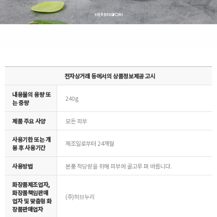
전자상거래 등에서의 상품정보제공 고시
내용물의 용량 또
240g
는 중량
제품 주요 사양
모든 피부
사용기한 또는 개
제조일로부터 24개월
봉 후 사용기간
사용방법
본품 적당량을 취해 피부에 골고루 펴 바릅니다.
화장품제조업자,
화장품책임판매
(주)허브누리
업자 및 맞춤형 화
장품판매업자