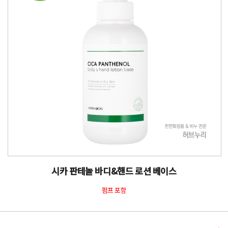
시카 판테놀 바디&핸드 로션 베이스
펌프 포함