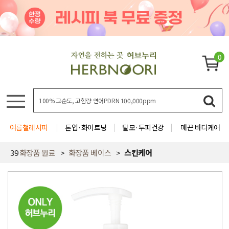
0
여름철레시피
톤업·화이트닝
탈모·두피건강
매끈 바디케어
39
화장품 원료
화장품 베이스
스킨케어