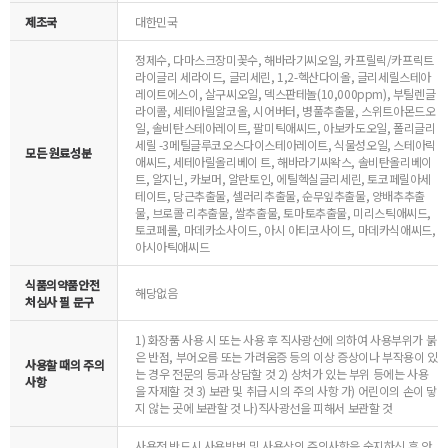
제조국
대한민국
정제수, 다마스크장미꽃수, 해바라기씨오일, 카프릴릭/카프릭트
라이글리 세라이드, 글리세린, 1,2-헥산다이올, 글리세릴스테아
레이트에스이, 살구씨오일, 덱스판테놀(10,000ppm), 부틸렌글
라이콜, 세테아릴알코올, 시어버터, 병풀추출물, 스위트아몬드오
일, 솔비탄스테아레이트, 팔미틱애씨드, 아보카도오일, 폴리글리
세릴 -3메틸글루코오스다이스테아레이트, 식물성오일, 스테아릭
모든 원료성분
애씨드, 세테아릴올리베이 트, 해바라기씨왁스, 솔비탄올리베이
트, 알지닌, 카보머, 알란토인, 에틸헥실글리세린, 토코페릴아세
테이트, 당근추출물, 셀러리추출물, 순무잎추출물, 양배추추출
물, 브로콜 리추출물, 쌀추출물, 토마토추출물, 미리스틱애씨드,
토코페롤, 마데카소사이드, 아시 아티코사이드, 마데카식애씨드,
아시아틱애씨드
식품의약품안전
해당없음
처심사 필 문구
1) 화장품 사용 시 또는 사용 후 직사광선에 의하여 사용부위가 붉
은 반점, 부어오름 또는 가려움증 등의 이상 증상이나 부작용이 있
사용할 때의 주의
는 경우 전문의 등과 상담할 것 2) 상처가 있는 부위 등에는 사용
사항
을 자제할 것 3) 보관 및 취급 시의 주의 사항 가) 어린이의 손이 닿
지 않는 곳에 보관할 것 나)직사광선을 피해서 보관할 것
사용전 반드시 사용방법 및 사용상의 주의사항을 숙지하신 후 안