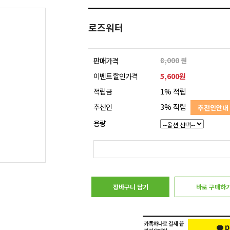
로즈워터
판매가격
8,000
원
이벤트 할인가격
5,600원
적립금
1% 적립
추천인
3% 적립
추천인안내
용량
장바구니 담기
바로 구매하