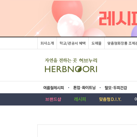
회사소개
학교/관공서 혜택
도매몰
맞춤형화장품 조제
름레시피
업·화이트닝
모두피건강