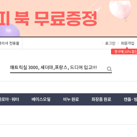
관리사 전용몰
로그인
회원가입
▲
첫구매 10% 할