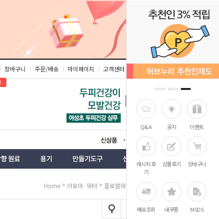
장바구니
주문/배송
마이페이지
고객센터
즐겨찾기
인
Q&A
공지
이벤트
상품
벤트
레시피 후
상품후기
장바구니
기
>
>
> 로즈워터
Home
아로마·워터
플로럴워터
배송조회
내쿠폰
MSDS