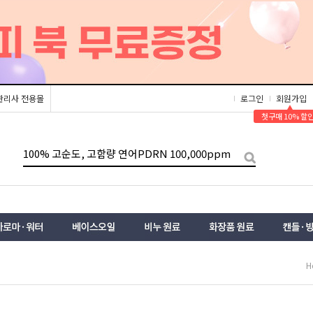
관리사 전용몰
로그인
회원가입
▲
첫구매 10% 할
H