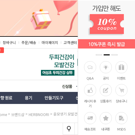
장바구니
주문/배송
마이페이지
고객센터
즐겨찾기
인
Q&A
공지
이벤트
상품
벤트
레시피 후
상품후기
장바구니
기
>
>
> 윤모생기 모발건강 트리트먼트
ome
브랜드샵
HERBNOORI
배송조회
내쿠폰
MSDS