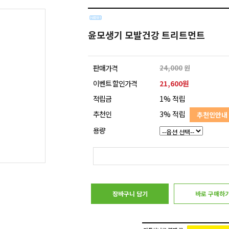
윤모생기 모발건강 트리트먼트
판매가격
24,000
원
이벤트 할인가격
21,600원
적립금
1% 적립
추천인
3% 적립
추천인안내
용량
장바구니 담기
바로 구매하