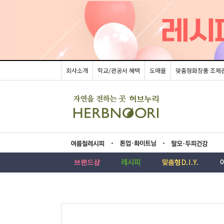
회사소개
학교/관공서 혜택
도매몰
맞춤형화장품 조제
름레시피
업·화이트닝
모두피건강