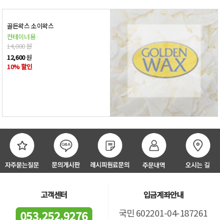
골든왁스 소이왁스
컨테이너용
14,000
원
12,600
원
10% 할인
고객센터
입금계좌안내
국민 602201-04-187261
053.252.9276