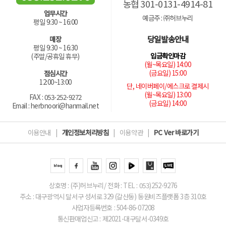
농협 301-0131-4914-81
업무시간
예금주 : ㈜허브누리
평일 9:30 ~ 16:00
당일발송안내
매장
평일 9:30 ~ 16:30
입금확인마감
(주말/공휴일 휴무)
(월~목요일) 14:00
(금요일) 15:00
점심시간
12:00~13:00
단, 네이버페이/에스크로 결제시
(월~목요일) 13:00
FAX : 053-252-9272
(금요일) 14:00
Email : herbnoori@hanmail.net
이용안내
|
개인정보처리방침
|
이용약관
|
PC Ver 바로가기
상호명 : (주)허브누리/ 전화 : TEL : 053)252-9276
주소 : 대구광역시 달서구 성서로 329 (갈산동) 동원비즈플랫폼 3층 310호
사업자등록번호 : 504-86-07208
통신판매업신고 : 제2021-대구달서-0349호