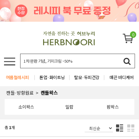
0
여름철레시피
톤업·화이트닝
탈모·두피건강
매끈 바디케어
캔들·방향원료
캔들왁스
소이왁스
밀랍
팜왁스
총
1
개