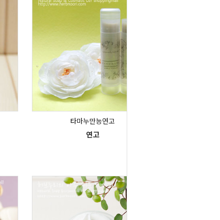
타마누만능연고
연고