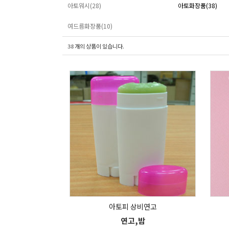
아토워시(28)
아토화장품(38)
여드름화장품(10)
38
개의 상품이 있습니다.
아토피 상비연고
연고,밤