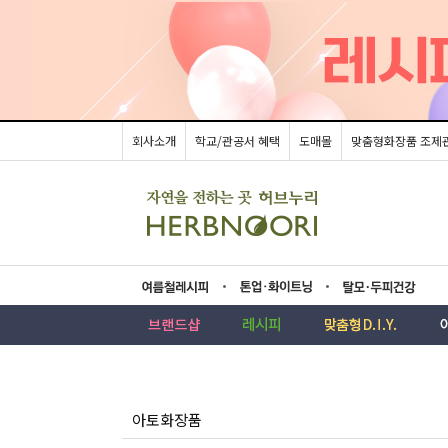
회사소개
학교/관공서 혜택
도매몰
맞춤형화장품 조제
름레시피
업·화이트닝
모두피건강
아토화장품