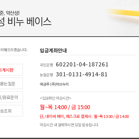
입금계좌안내
처리해드리겠습니다.
602201-04-187261
국민은행
의게시판
301-0131-4914-81
농협은행
묻는질문
예금주 (주)허브누리
피/원료문의
<입금확인 마감시간>
월~목 14:00 / 금 15:00
송조회
단, 네이버 페이, 에스크로 결제시 : 월~목 13:00 / 금 14:00
마감시간 내 결제하시면 당일 발송됩니다.