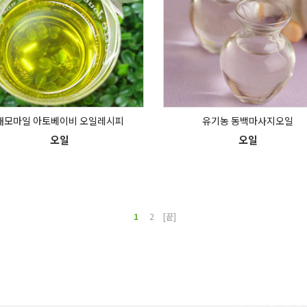
캐모마일 아토베이비 오일레시피
유기농 동백마사지오일
오일
오일
1
2
[끝]