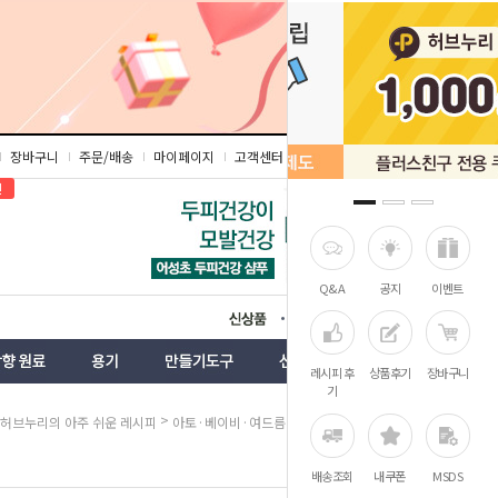
장바구니
주문/배송
마이페이지
고객센터
즐겨찾기
인
Q&A
공지
이벤트
상품
벤트
레시피 후
상품후기
장바구니
기
>
>
허브누리의 아주 쉬운 레시피
아토·베이비·여드름
아토화장품
배송조회
내쿠폰
MSDS