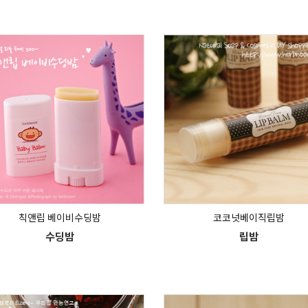
칙앤립 베이비수딩밤
코코넛베이직립밤
수딩밤
립밤