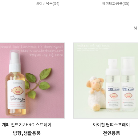
베이비목욕(34)
베이비화장품(35)
낮
계피 진드기ZERO 스프레이
아이참 땀띠스프레이
방향,생활용품
천연용품