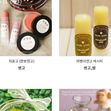
자운고 (한방연고)
라벤더연고 레시피
연고
연고,밤