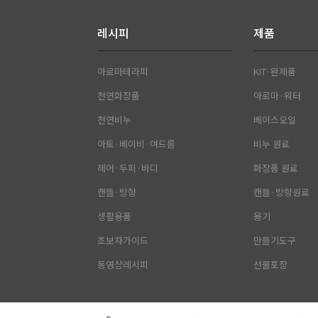
레시피
제품
아로마테라피
KIT·완제품
천연화장품
아로마·워터
천연비누
베이스오일
아토·베이비·여드름
비누 원료
헤어·두피·바디
화장품 원료
캔들·방향
캔들·방향원료
생활용품
용기
초보자가이드
만들기도구
동영상레시피
선물포장