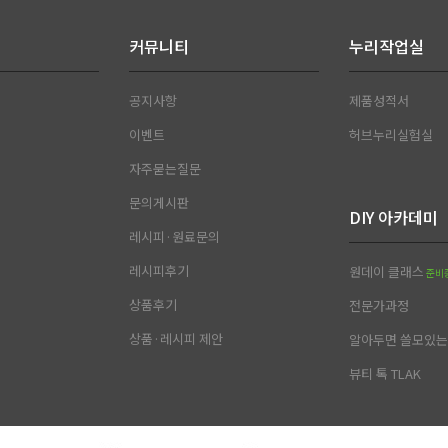
커뮤니티
누리작업실
공지사항
제품성적서
이벤트
허브누리실험실
자주묻는질문
문의게시판
DIY 아카데미
레시피·원료문의
레시피후기
원데이 클래스
준비
상품후기
전문가과정
상품·레시피 제안
알아두면 쓸모있는 
뷰티 톡 TLAK