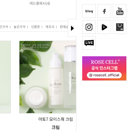
여드름워시(4)
은가격
I
높은가격
I
상품명
I
제조사
I
판매순위
I
많이 본 상품
아토7 모이스춰 크림
크림