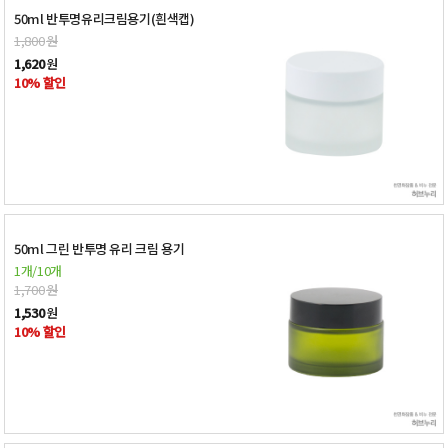
50ml 반투명유리크림용기(흰색캡)
1,800
원
1,620
원
10% 할인
50ml 그린 반투명 유리 크림 용기
1개/10개
1,700
원
1,530
원
10% 할인