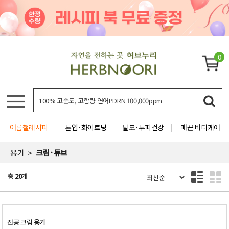
0
여름철레시피
톤업·화이트닝
탈모·두피건강
매끈 바디케어
용기
크림·튜브
총
20
개
진공 크림 용기