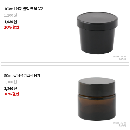
100ml 원형 블랙 크림 용기
1,200
원
1,080
원
10% 할인
50ml 갈색유리크림용기
1,400
원
1,260
원
10% 할인