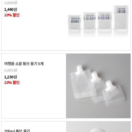
1,600
원
1,440
원
10% 할인
여행용 소분 튜브 용기 5개
1,250
원
1,130
원
10% 할인
200ml 튜브 용기