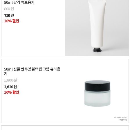
50ml 팔각 튜브용기
800
원
720
원
10% 할인
50ml 심플 반투명 블랙캡 크림 유리용
기
1,800
원
1,620
원
10% 할인