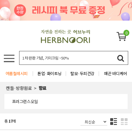
0
여름철레시피
톤업·화이트닝
탈모·두피건강
매끈 바디케어
캔들·방향원료
향료
프러그런스오일
총
17
개