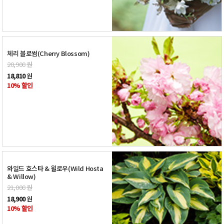
체리 블로썸(Cherry Blossom)
20,900
원
18,810
원
10% 할인
와일드 호스타 & 윌로우(Wild Hosta
& Willow)
21,000
원
18,900
원
10% 할인