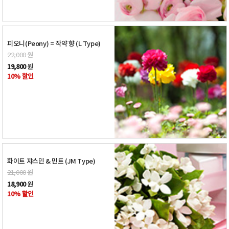
피오니(Peony) = 작약 향 (L Type)
22,000
원
19,800
원
10% 할인
화이트 쟈스민 & 민트 (JM Type)
21,000
원
18,900
원
10% 할인