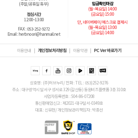
입금확인마감
(주말/공휴일 휴무)
(월~목요일) 14:00
(금요일) 15:00
점심시간
12:00~13:00
단, 네이버페이/에스크로 결제시
(월~목요일) 13:00
FAX : 053-252-9272
(금요일) 14:00
Email : herbnoori@hanmail.net
이용안내
|
개인정보처리방침
|
이용약관
|
PC Ver 바로가기
상호명 : (주)허브누리/ 전화 : TEL : 053)252-9276
주소 : 대구광역시 달서구 성서로 329 (갈산동) 동원비즈플랫폼 3층 310호
사업자등록번호 : 504-86-07208
통신판매업신고 : 제2021-대구달서-0349호
대표 : 신유현/ 개인정보관리책임자 : 박종선