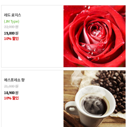
레드 로지스
(JM Type)
22,000
원
19,800
원
10% 할인
에스프레소 향
21,000
원
18,900
원
10% 할인