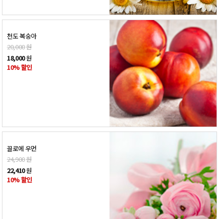
천도 복숭아
20,000
원
18,000
원
10% 할인
끌로에 우먼
24,900
원
22,410
원
10% 할인