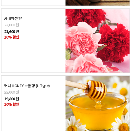
카네이션 향
24,000
원
21,600
원
10% 할인
허니 HONEY = 꿀 향 (L Type)
22,000
원
19,800
원
10% 할인