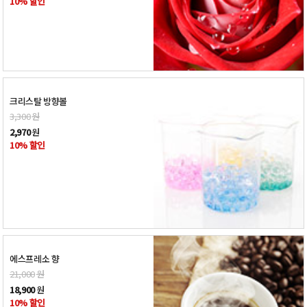
10% 할인
크리스탈 방향볼
3,300
원
2,970
원
10% 할인
에스프레소 향
21,000
원
18,900
원
10% 할인