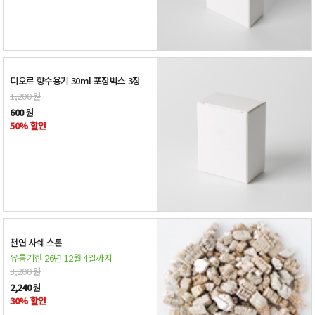
디오르 향수용기 30ml 포장박스 3장
1,200
원
600
원
50% 할인
천연 사쉐 스톤
유통기한 26년 12월 4일까지
3,200
원
2,240
원
30% 할인