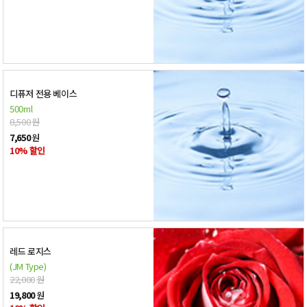
디퓨저 전용 베이스
500ml
8,500
원
7,650
원
10% 할인
레드 로지스
(JM Type)
22,000
원
19,800
원