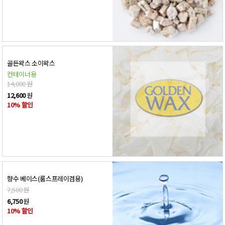
골든왁스 소이왁스
컨테이너용
14,000
원
12,600
원
10% 할인
향수 베이스(룸스프레이겸용)
7,500
원
6,750
원
10% 할인