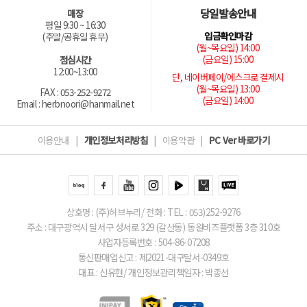
당일발송안내
매장
평일 9:30 ~ 16:30
입금확인마감
(주말/공휴일 휴무)
(월~목요일) 14:00
(금요일) 15:00
점심시간
12:00~13:00
단, 네이버페이/에스크로 결제시
(월~목요일) 13:00
FAX : 053-252-9272
(금요일) 14:00
Email : herbnoori@hanmail.net
이용안내
|
개인정보처리방침
|
이용약관
|
PC Ver 바로가기
상호명 : (주)허브누리/ 전화 : TEL : 053)252-9276
주소 : 대구광역시 달서구 성서로 329 (갈산동) 동원비즈플랫폼 3층 310호
사업자등록번호 : 504-86-07208
통신판매업신고 : 제2021-대구달서-0349호
대표 : 신유현/ 개인정보관리책임자 : 박종선