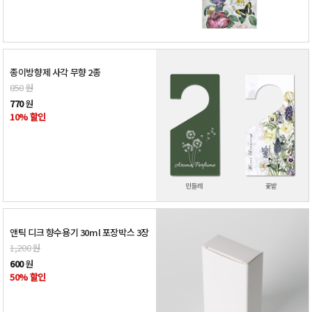
종이방향제 사각 무향 2종
850
원
770
원
10% 할인
앤틱 디크 향수용기 30ml 포장박스 3장
1,200
원
600
원
50% 할인