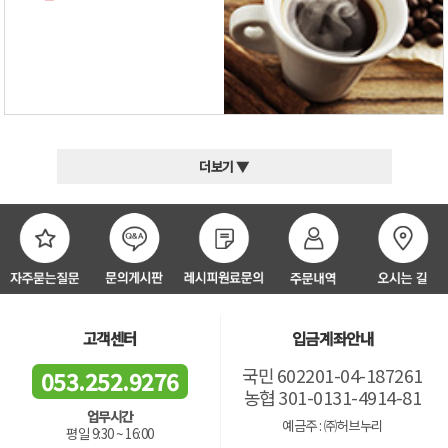
더보기 ▼
고객센터
입금계좌안내
국민 602201-04-187261
053.252.9276
농협 301-0131-4914-81
업무시간
예금주 : ㈜허브누리
평일 9:30 ~ 16:00