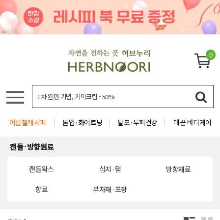
0
여름철레시피
톤업·화이트닝
탈모·두피건강
매끈 바디케어
캔들·방향원료
캔들왁스
심지·탭
방향재료
향료
부자재·포장