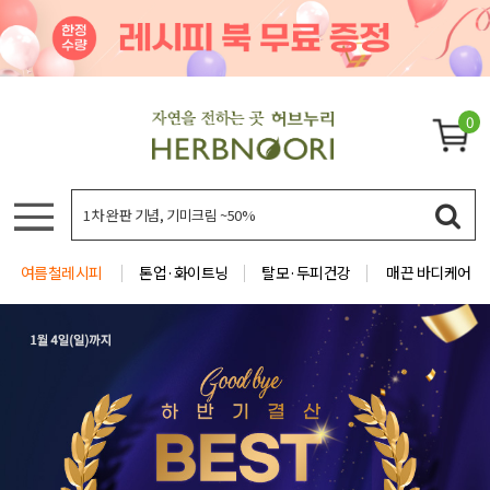
0
여름철레시피
톤업·화이트닝
탈모·두피건강
매끈 바디케어