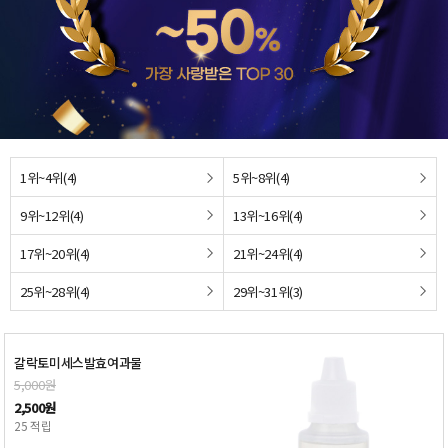
1위~4위(4)
5위~8위(4)
9위~12위(4)
13위~16위(4)
17위~20위(4)
21위~24위(4)
25위~28위(4)
29위~31위(3)
갈락토미세스발효여과물
5,000원
2,500원
25 적립