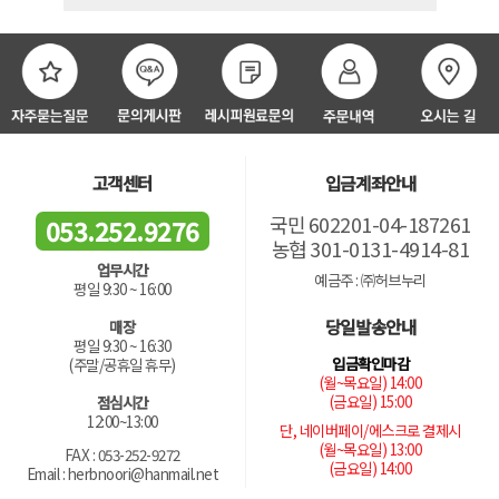
고객센터
입금계좌안내
국민 602201-04-187261
053.252.9276
농협 301-0131-4914-81
업무시간
예금주 : ㈜허브누리
평일 9:30 ~ 16:00
당일발송안내
매장
평일 9:30 ~ 16:30
입금확인마감
(주말/공휴일 휴무)
(월~목요일) 14:00
(금요일) 15:00
점심시간
12:00~13:00
단, 네이버페이/에스크로 결제시
(월~목요일) 13:00
FAX : 053-252-9272
(금요일) 14:00
Email : herbnoori@hanmail.net