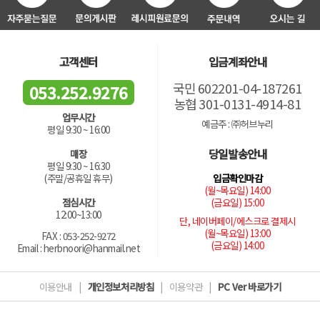
고객센터
입금계좌안내
국민 602201-04-187261
053.252.9276
농협 301-0131-4914-81
업무시간
예금주 : ㈜허브누리
평일 9:30 ~ 16:00
당일발송안내
매장
평일 9:30 ~ 16:30
입금확인마감
(주말/공휴일 휴무)
(월~목요일) 14:00
(금요일) 15:00
점심시간
12:00~13:00
단, 네이버페이/에스크로 결제시
(월~목요일) 13:00
FAX : 053-252-9272
(금요일) 14:00
Email : herbnoori@hanmail.net
이용안내
|
개인정보처리방침
|
이용약관
|
PC Ver 바로가기