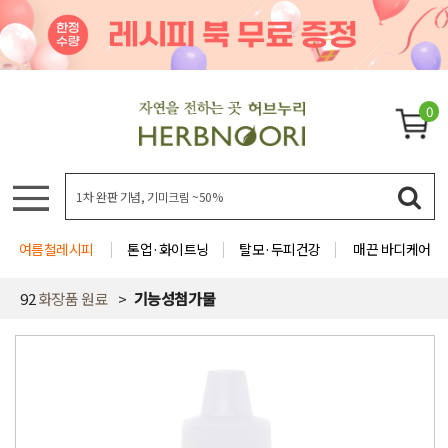
0
여름철레시피
톤업·화이트닝
탈모·두피건강
매끈 바디케어
92
화장품 원료
기능성첨가물