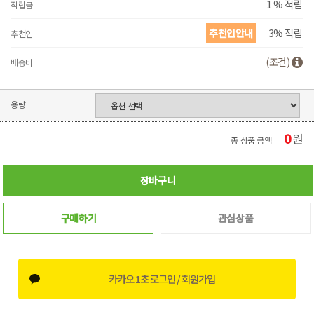
1 % 적립
적립금
추천인안내
3% 적립
추천인
(조건)
배송비
용량
0
원
총 상품 금액
장바구니
구매하기
관심상품
카카오 1초 로그인 / 회원가입