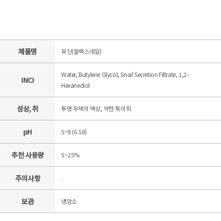
제품명
뮤신(블랙스네일)
Water, Butylene Glycol, Snail Secretion Filtrate, 1,2-
INCI
Hexanediol
성상, 취
투명 무색의 액상, 약한 특이취
pH
5~8 (6.58)
추천 사용량
5~25%
주의사항
.
보관
냉암소