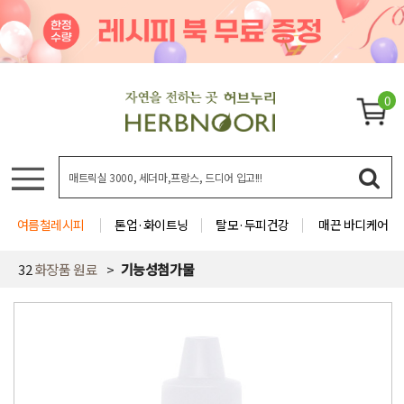
0
여름철레시피
톤업·화이트닝
탈모·두피건강
매끈 바디케어
32
화장품 원료
기능성첨가물