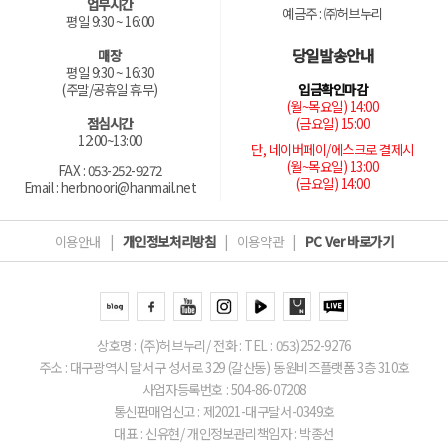
업무시간
예금주 : ㈜허브누리
평일 9:30 ~ 16:00
당일발송안내
매장
평일 9:30 ~ 16:30
입금확인마감
(주말/공휴일 휴무)
(월~목요일) 14:00
(금요일) 15:00
점심시간
12:00~13:00
단, 네이버페이/에스크로 결제시
(월~목요일) 13:00
FAX : 053-252-9272
(금요일) 14:00
Email : herbnoori@hanmail.net
이용안내
|
개인정보처리방침
|
이용약관
|
PC Ver 바로가기
상호명 : (주)허브누리/ 전화 : TEL : 053)252-9276
주소 : 대구광역시 달서구 성서로 329 (갈산동) 동원비즈플랫폼 3층 310호
사업자등록번호 : 504-86-07208
통신판매업신고 : 제2021-대구달서-0349호
대표 : 신유현/ 개인정보관리책임자 : 박종선