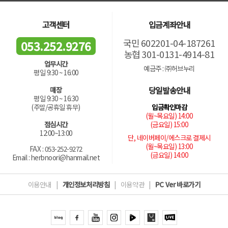
고객센터
입금계좌안내
국민 602201-04-187261
053.252.9276
농협 301-0131-4914-81
업무시간
예금주 : ㈜허브누리
평일 9:30 ~ 16:00
당일발송안내
매장
평일 9:30 ~ 16:30
입금확인마감
(주말/공휴일 휴무)
(월~목요일) 14:00
(금요일) 15:00
점심시간
12:00~13:00
단, 네이버페이/에스크로 결제시
(월~목요일) 13:00
FAX : 053-252-9272
(금요일) 14:00
Email : herbnoori@hanmail.net
이용안내
|
개인정보처리방침
|
이용약관
|
PC Ver 바로가기