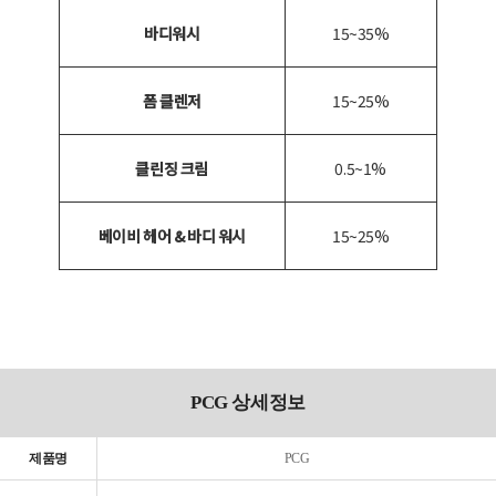
바디워시
15~35%
폼 클렌저
15~25%
클린징 크림
0.5~1%
베이비 헤어 & 바디 워시
15~25%
PCG 상세정보
제품명
PCG