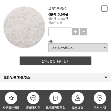
13가지곡물분말
상품가 : 3,500원
할인가 : 3,150원
적립금 : 31원
용량
선택상품 장바구니 담기
교환/반품/환불/취소