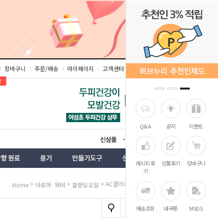
장바구니
주문/배송
마이페이지
고객센터
즐겨찾기
인
Q&A
공지
이벤트
상품
벤트
레시피 후
상품후기
장바구니
기
>
>
> AC클리어 블렌딩 오일
Home
아로마·워터
블렌딩오일
배송조회
내쿠폰
MSDS