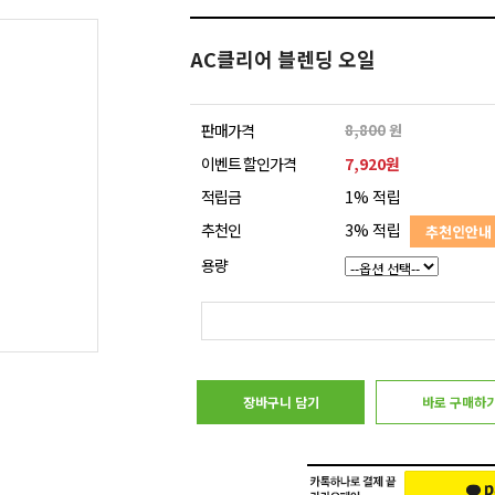
AC클리어 블렌딩 오일
판매가격
8,800
원
이벤트 할인가격
7,920원
적립금
1% 적립
추천인
3% 적립
추천인안내
용량
장바구니 담기
바로 구매하