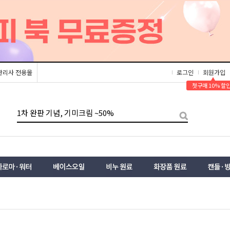
관리사 전용몰
로그인
회원가입
▲
첫구매 10% 할