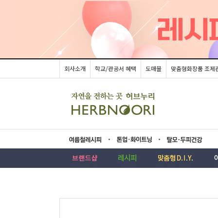
회사소개
학교/관공서 혜택
도매몰
맞춤형화장품 조제
름레시피
업·화이트닝
모두피건강