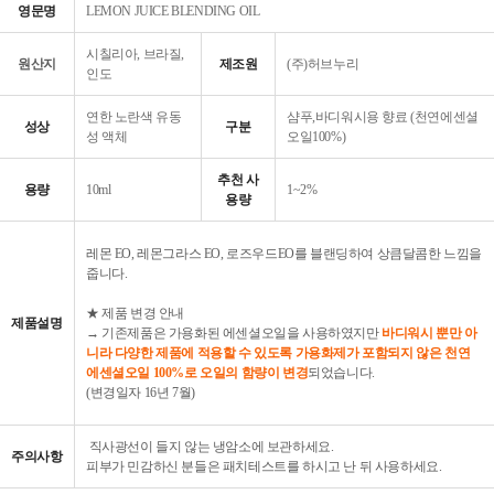
영문명
LEMON JUICE BLENDING OIL
시칠리아, 브라질,
원산지
제조원
(주)허브누리
인도
연한 노란색 유동
샴푸,바디워시용 향료 (천연에센셜
성상
구분
성 액체
오일100%)
추천 사
용량
10ml
1~2%
용량
레몬 EO, 레몬그라스 EO, 로즈우드EO를 블랜딩하여 상큼달콤한 느낌을
줍니다.
★ 제품 변경 안내
제품설명
→ 기존제품은 가용화된 에센셜오일을 사용하였지만
바디워시 뿐만 아
니라 다양한 제품에 적용할 수 있도록 가용화제가 포함되지 않은 천연
에센셜오일 100%로 오일의 함량이 변경
되었습니다.
(변경일자 16년 7월)
직사광선이 들지 않는 냉암소에 보관하세요.
주의사항
피부가 민감하신 분들은 패치테스트를 하시고 난 뒤 사용하세요.