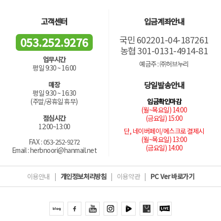
고객센터
입금계좌안내
국민 602201-04-187261
053.252.9276
농협 301-0131-4914-81
업무시간
예금주 : ㈜허브누리
평일 9:30 ~ 16:00
당일발송안내
매장
평일 9:30 ~ 16:30
입금확인마감
(주말/공휴일 휴무)
(월~목요일) 14:00
(금요일) 15:00
점심시간
12:00~13:00
단, 네이버페이/에스크로 결제시
(월~목요일) 13:00
FAX : 053-252-9272
(금요일) 14:00
Email : herbnoori@hanmail.net
이용안내
|
개인정보처리방침
|
이용약관
|
PC Ver 바로가기