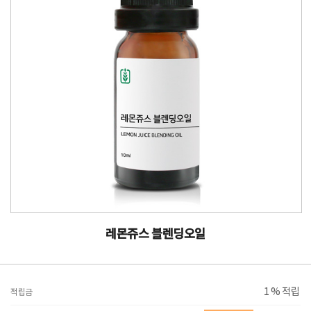
레몬쥬스 블렌딩오일
1 % 적립
적립금