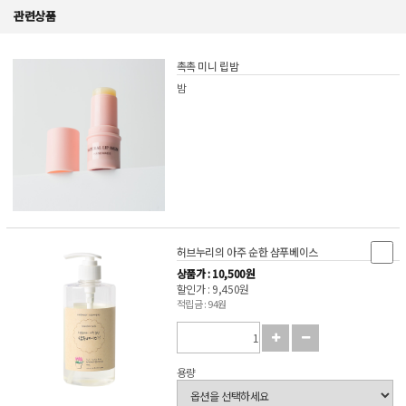
관련상품
촉촉 미니 립밤
밤
허브누리의 아주 순한 샴푸베이스
상품가 : 10,500원
할인가 : 9,450원
적립금 : 94원
용량