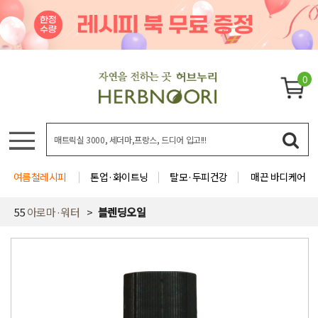
0
여름철레시피
톤업·화이트닝
탈모·두피건강
매끈 바디케어
55
아로마·워터
블렌딩오일