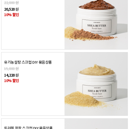
22,800
원
20,520
원
10% 할인
유기농설탕 스크럽 DIY 묶음상품
15,800
원
14,220
원
10% 할인
트러블 잠잠 스크럽 DIY 묶음상품