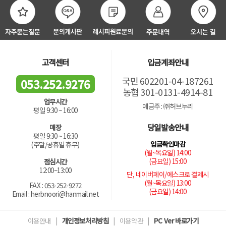
고객센터
입금계좌안내
국민 602201-04-187261
053.252.9276
농협 301-0131-4914-81
업무시간
예금주 : ㈜허브누리
평일 9:30 ~ 16:00
당일발송안내
매장
평일 9:30 ~ 16:30
입금확인마감
(주말/공휴일 휴무)
(월~목요일) 14:00
(금요일) 15:00
점심시간
12:00~13:00
단, 네이버페이/에스크로 결제시
(월~목요일) 13:00
FAX : 053-252-9272
(금요일) 14:00
Email : herbnoori@hanmail.net
이용안내
|
개인정보처리방침
|
이용약관
|
PC Ver 바로가기