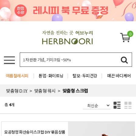
0
여름철레시피
톤업·화이트닝
탈모·두피건강
매끈 바디케어
맞춤형 D.I.Y.
맞춤형 워시
맞춤형 스크럽
총
4
개
모공청정 화산송이스크럽 DIY 묶음상품