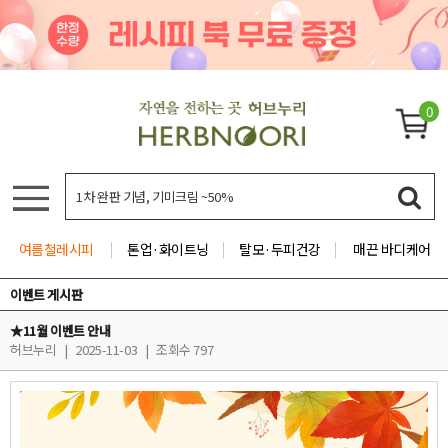
0
여름철레시피
톤업·화이트닝
탈모·두피건강
매끈 바디케어
이벤트 게시판
★11월 이벤트 안내
허브누리
|
2025-11-03
|
조회수 797