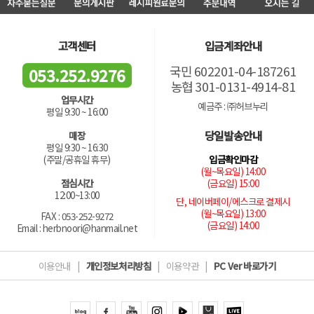
고객센터
입금계좌안내
국민 602201-04-187261
053.252.9276
농협 301-0131-4914-81
업무시간
예금주 : ㈜허브누리
평일 9:30 ~ 16:00
당일발송안내
매장
평일 9:30 ~ 16:30
입금확인마감
(주말/공휴일 휴무)
(월~목요일) 14:00
(금요일) 15:00
점심시간
12:00~13:00
단, 네이버페이/에스크로 결제시
(월~목요일) 13:00
FAX : 053-252-9272
(금요일) 14:00
Email : herbnoori@hanmail.net
이용안내
|
개인정보처리방침
|
이용약관
|
PC Ver 바로가기