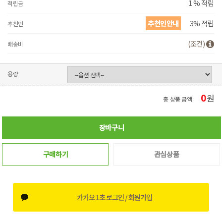
1 % 적립
적립금
추천인안내
3% 적립
추천인
(조건)
배송비
용량
0
원
총 상품 금액
장바구니
구매하기
관심상품
카카오 1초 로그인 / 회원가입