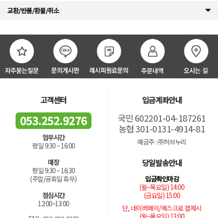
교환/반품/환불/취소
고객센터
입금계좌안내
국민 602201-04-187261
053.252.9276
농협 301-0131-4914-81
업무시간
예금주 : ㈜허브누리
평일 9:30 ~ 16:00
당일발송안내
매장
평일 9:30 ~ 16:30
입금확인마감
(주말/공휴일 휴무)
(월~목요일) 14:00
(금요일) 15:00
점심시간
12:00~13:00
단, 네이버페이/에스크로 결제시
(월~목요일) 13:00