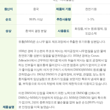
원산지
중국
제품의 기원
천연기원
순도
99.9% 이상
추천사용량
1~5%
화장품, 비누 원료/용제, 점
성상
흰색의 결정 분말
사용용도
도감소제
유황(MSM)은 소나무 펄프 제조과정에서 추출한 유기유황 성분입니다.
1930년 경에 구소련의 주코프 박사는 제지공장의 나무껍질을 삶은 물에
천연유기황 성분이 많음을 발견하였습니다. 1950년 경에는 Crown-
Zellerach사에서 근무하던 제이콥 박사와 허슐러 박사는 펄프 공장에서 일
하는 인부들이 펄프통에 들어갔다 나오면 염증과 상처가 없어지고 피부
가 좋아짐을 이상히 여겨 연구하기 시작하여 DMSO(MSM의 원료)를 발
견하였습니다. 1963년 DMSO가 근골격장애, 피부염, 관절염, 당뇨 등의
환자들에게 임상실험으로 효과가 있음을 보였지만 특유의 냄새와 불순
물, 부작용으로 의사의 처방에 의해 극히 제한적으로 이용되고 있습니다.
이런 DMSO의 단점을 극복하기 위한 노력으로 DMSO를 산화시켜
DMSO₂(=MSM)가 탄생하게 되었습니다. MSM은 DMSO와 달리 특이취
가 없으며, 2번의 증류과정으로 불순물을 없애 높은 순도(99.9% 이상)
제품설명
로 안정성을 더욱 높였습니다.