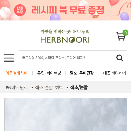
0
여름철레시피
톤업·화이트닝
탈모·두피건강
매끈 바디케어
86
비누 원료
색소·분말·허브
색소/분말