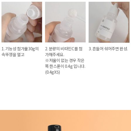
1. 기능성 첨가물30g의
2. 분량의 비타민C를 첨
3. 흔들어 섞어주면 완성.
속뚜껑을 열고
가해주세요.
※저울이 없는 경우 작은
쪽 한스푼이 0.4g 입니다.
(0.4gX5)