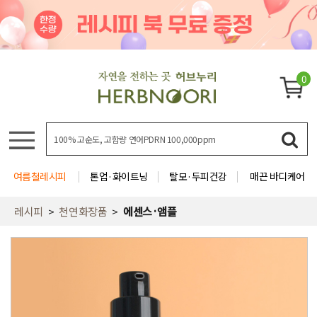
0
여름철레시피
톤업·화이트닝
탈모·두피건강
매끈 바디케어
레시피
천연화장품
에센스·앰플