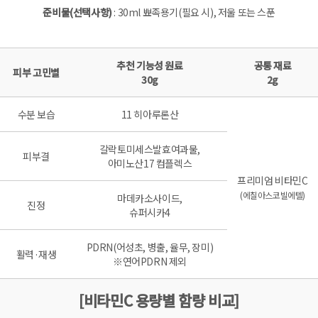
준비물(선택사항)
: 30ml 뾰족용기(필요 시), 저울 또는 스푼
추천 기능성 원료
공통 재료
피부 고민별
30g
2g
수분 보습
11 히아루론산
갈락토미세스발효여과물,
피부결
아미노산17 컴플렉스
프리미엄 비타민C
(에칠아스코빌에텔)
마데카소사이드,
진정
슈퍼시카4
PDRN(어성초, 병출, 율무, 장미)
활력·재생
※연어PDRN 제외
[비타민C 용량별 함량 비교]