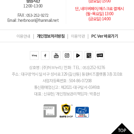
(금요일) 15:00
점심시간
12:00~13:00
단, 네이버페이/에스크로 결제시
(월~목요일) 13:00
FAX : 053-252-9272
(금요일) 14:00
Email : herbnoori@hanmail.net
이용안내
|
개인정보처리방침
|
이용약관
|
PC Ver 바로가기
상호명 : (주)허브누리/ 전화 : TEL : 053)252-9276
주소 : 대구광역시 달서구 성서로 329 (갈산동) 동원비즈플랫폼 3층 310호
사업자등록번호 : 504-86-07208
통신판매업신고 : 제2021-대구달서-0349호
대표 : 신유현/ 개인정보관리책임자 : 박종선