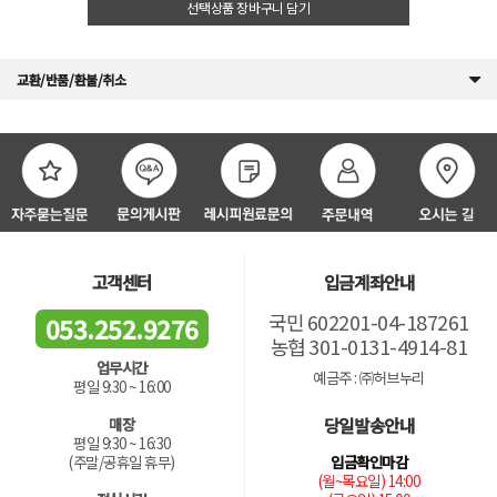
선택상품 장바구니 담기
교환/반품/환불/취소
고객센터
입금계좌안내
국민 602201-04-187261
053.252.9276
농협 301-0131-4914-81
업무시간
예금주 : ㈜허브누리
평일 9:30 ~ 16:00
당일발송안내
매장
평일 9:30 ~ 16:30
입금확인마감
(주말/공휴일 휴무)
(월~목요일) 14:00