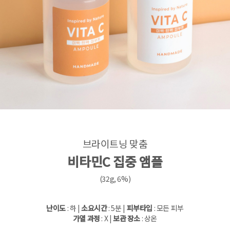
브라이트닝 맞춤
비타민C 집중 앰플
(32g, 6%)
난이도
: 하 |
소요시간
: 5분 |
피부타입
: 모든 피부
가열 과정
: X |
보관 장소
: 상온