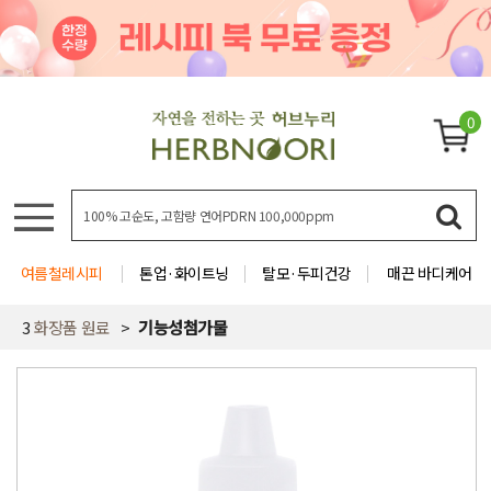
0
여름철레시피
톤업·화이트닝
탈모·두피건강
매끈 바디케어
3
화장품 원료
기능성첨가물