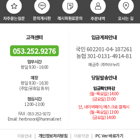
고객센터
입금계좌안내
국민 602201-04-187261
053.252.9276
농협 301-0131-4914-81
업무시간
예금주 : ㈜허브누리
평일 9:30 ~ 16:00
당일발송안내
매장
평일 9:30 ~ 16:30
입금확인마감
(주말/공휴일 휴무)
(월~목요일) 14:00
(금요일) 15:00
점심시간
12:00~13:00
단, 네이버페이/에스크로 결제시
(월~목요일) 13:00
FAX : 053-252-9272
(금요일) 14:00
Email : herbnoori@hanmail.net
이용안내
|
개인정보처리방침
|
이용약관
|
PC Ver 바로가기