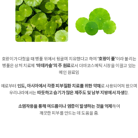
호랑이가 다쳤을 때 병풀 위에서 뒹굴며 치유했다고 하여
‘호랑이 풀’
이라 불리는
병풀은 상처 치료제
‘마데카솔’의 주 원료
로서 더마코스메틱 시장을 이끌고 있는
메인 원료임
예로부터
인도, 아시아에서 각종 피부질환 치료를 위한 약재
로 사용되어져 왔으며
우리나라에서는
따듯하고 습기가 많은 제주도 및 남부 지방에서 자생
함.
소염작용을 통해 여드름이나 염증이 발생하는 것을 억제
하여
깨끗한 피부를 만드는 데 도움을 줌.