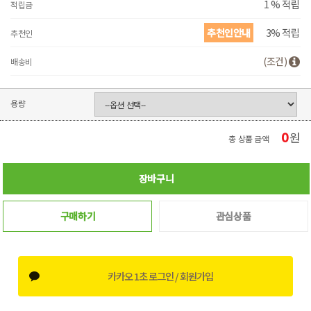
1 % 적립
적립금
추천인안내
3% 적립
추천인
(조건)
배송비
용량
0
원
총 상품 금액
장바구니
구매하기
관심상품
카카오 1초 로그인 / 회원가입