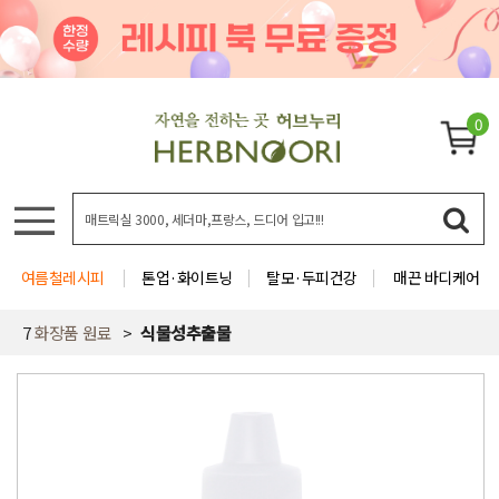
0
여름철레시피
톤업·화이트닝
탈모·두피건강
매끈 바디케어
7
화장품 원료
식물성추출물