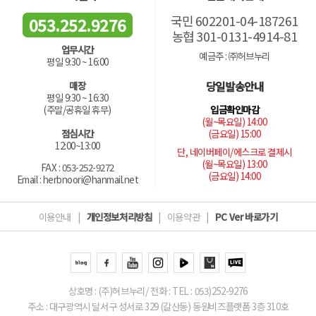
국민 602201-04-187261
053.252.9276
농협 301-0131-4914-81
업무시간
예금주 : ㈜허브누리
평일 9:30 ~ 16:00
당일발송안내
매장
평일 9:30 ~ 16:30
입금확인마감
(주말/공휴일 휴무)
(월~목요일) 14:00
(금요일) 15:00
점심시간
12:00~13:00
단, 네이버페이/에스크로 결제시
(월~목요일) 13:00
FAX : 053-252-9272
(금요일) 14:00
Email : herbnoori@hanmail.net
이용안내
|
개인정보처리방침
|
이용약관
|
PC Ver 바로가기
상호명 : (주)허브누리/ 전화 : TEL : 053)252-9276
주소 : 대구광역시 달서구 성서로 329 (갈산동) 동원비즈플랫폼 3층 310호