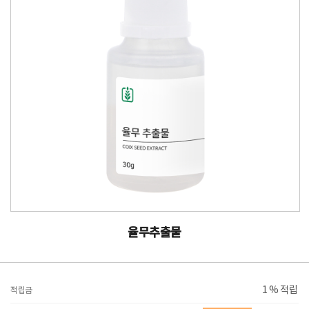
율무추출물
1 % 적립
적립금