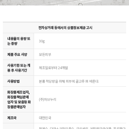
전자상거래 등에서의 상품정보제공 고시
내용물의 용량 또
30g
는 중량
제품 주요 사양
모든피부
사용기한 또는 개
제조일로부터 24개월
봉 후 사용기간
사용방법
본품 적당량을 취해 피부에 골고루 펴 바른다.
화장품제조업자,
화장품책임판매
(주)허브누리
업자 및 맞춤형 화
장품판매업자
제조국
대한민국
정제수, 다마스크장미꽃수, 글리세린, 부틸렌글라이콜, 프로판다