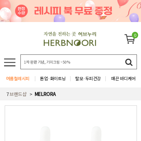
0
여름철레시피
톤업·화이트닝
탈모·두피건강
매끈 바디케어
7
브랜드샵
MELRORA