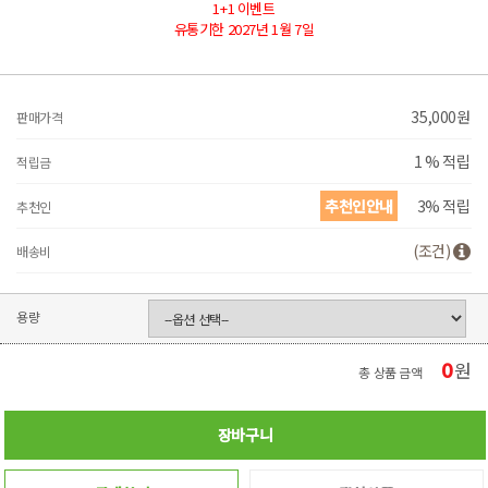
1+1 이벤트
유통기한 2027년 1월 7일
35,000
원
판매가격
1 % 적립
적립금
추천인안내
3% 적립
추천인
(조건)
배송비
용량
0
원
총 상품 금액
장바구니