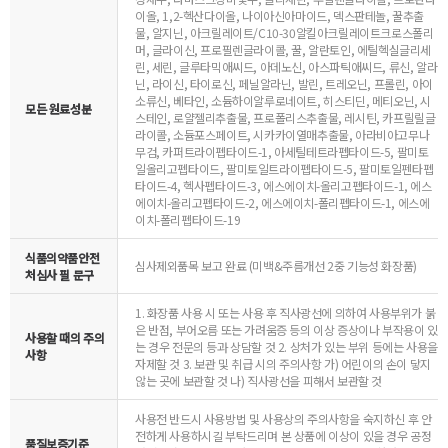
이올, 1,2-헥산다이올, 나이아신아마이드, 덱스판테놀, 꿀추출
물, 알지닌, 아크릴레이트/C10-30알킬아크릴레이트크로스폴리
머, 글라이신, 프로필렌글라이콜, 꿀, 알란토인, 에틸헥실글리세
린, 세린, 글루타믹애씨드, 아데노신, 아스파틱애씨드, 류신, 알라
닌, 라이신, 타이로신, 페닐알라닌, 발린, 트레오닌, 프롤린, 아이
소류신, 베타인, 소듐하이알루로네이트, 히스티딘, 메티오닌, 시
모든 원료성분
스테인, 로얄젤리추출물, 프로폴리스추출물, 레시틴, 카프릴릴글
라이콜, 소듐포스페이트, 시카카이열매추출물, 아라비아고무나
무검, 카퍼트라이펩타이드-1, 아세틸테트라펩타이드-5, 팔미토
일올리고펩타이드, 팔미토일트라이펩타이드-5, 팔미토일펜타펩
타이드-4, 헥사펩타이드-3, 에스에이치-올리고펩타이드-1, 에스
에이치-올리고펩타이드-2, 에스에이치-폴리펩타이드-1, 에스에
이치-폴리펩타이드-19
식품의약품안전
심사제외품목 보고 완료 (미백&주름개선 2중 기능성 화장품)
처심사 필 문구
1. 화장품 사용 시 또는 사용 후 직사광선에 의하여 사용부위가 붉
은 반점, 부어오름 또는 가려움증 등의 이상 증상이나 부작용이 있
사용할 때의 주의
는 경우 전문의 등과 상담할 것 2. 상처가 있는 부위 등에는 사용을
사항
자제할 것 3. 보관 및 취급 시의 주의사항 가) 어린이의 손이 닿지
않는 곳에 보관할 것 나) 직사광선을 피해서 보관할 것
사용전 반드시 사용방법 및 사용상의 주의사항을 숙지하신 후 안
전하게 사용하시길 부탁드리며 본 상품에 이상이 있을 경우 공정
품질보증기준