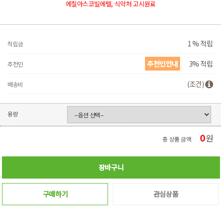
에칠아스코빌에텔, 식약처 고시원료
1 % 적립
적립금
추천인안내
3% 적립
추천인
(조건)
배송비
용량
0
원
총 상품 금액
장바구니
구매하기
관심상품