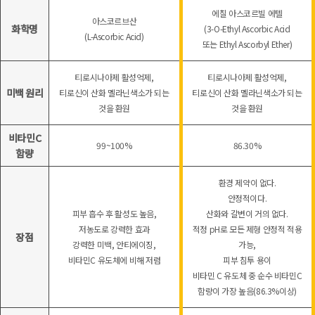
에칠 아스코르빌 에텔
아스코르브산
화학명
(3-O-Ethyl Ascorbic Acid
(L-Ascorbic Acid)
또는 Ethyl Ascorbyl Ether)
티로시나아제 활성억제,
티로시나아제 활성억제,
미백 원리
티로신이 산화 멜라닌색소가 되는
티로신이 산화 멜라닌색소가 되는
것을 환원
것을 환원
비타민C
99~100%
86.30%
함량
환경 제약이 없다.
안정적이다.
피부 흡수 후 활성도 높음,
산화와 갈변이 거의 없다.
저농도로 강력한 효과
적정 pH로 모든 제형 안정적 적용
장점
강력한 미백, 안티에이징,
가능,
비타민C 유도체에 비해 저렴
피부 침투 용이
비타민 C 유도체 중 순수 비타민C
함량이 가장 높음(86.3%이상)