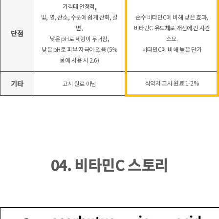
가격대 안정적,
빛, 열, 산소, 수분에 쉽게 산화, 갈
순수 비타민C에 비해 낮은 효과,
변,
비타민C 유도체로 개선에 긴 시간
단점
낮은 pH로 제형이 무너짐,
소요.
낮은 pH로 피부 자극이 있음 (5%
비타민C에 비해 높은 단가
물에 사용 시 2.6)
기타
식약처 고시 원료 1-2%
고시 원료 아님
04. 비타민C 스토리