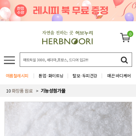
0
여름철레시피
톤업·화이트닝
탈모·두피건강
매끈 바디케어
10
화장품 원료
기능성첨가물