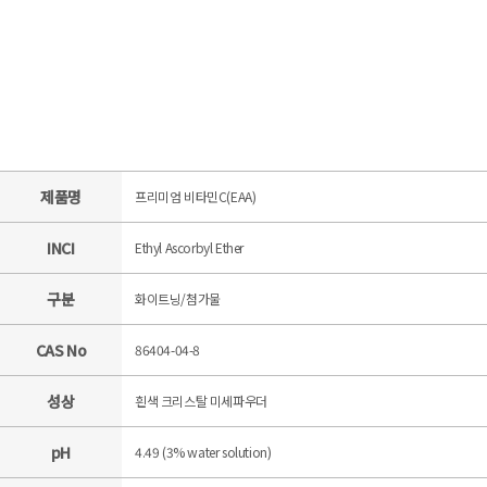
제품명
프리미엄 비타민C(EAA)
INCI
Ethyl Ascorbyl Ether
구분
화이트닝/첨가물
CAS No
86404-04-8
성상
흰색 크리스탈 미세파우더
pH
4.49 (3% water solution)