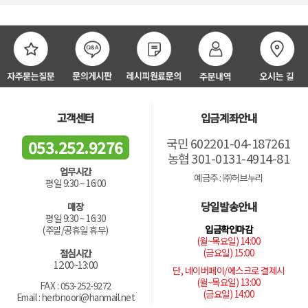
고객센터
입금계좌안내
국민 602201-04-187261
053.252.9276
농협 301-0131-4914-81
업무시간
예금주 : ㈜허브누리
평일 9:30 ~ 16:00
당일발송안내
매장
평일 9:30 ~ 16:30
입금확인마감
(주말/공휴일 휴무)
(월~목요일) 14:00
(금요일) 15:00
점심시간
12:00~13:00
단, 네이버페이/에스크로 결제시
(월~목요일) 13:00
FAX : 053-252-9272
(금요일) 14:00
Email : herbnoori@hanmail.net