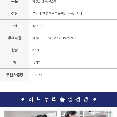
구분
화장품 원료/보습제
성상
무색~연한 황색을 띠는 점성 수용성 액체
pH
4.5~7.5
주의사항
서늘하고 그늘진 장소에 보관하세요.
함량
0.5%
향
특이취
추천 사용량
~100%