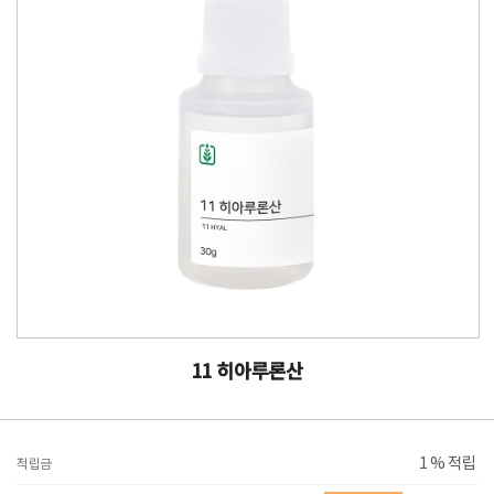
11 히아루론산
1 % 적립
적립금