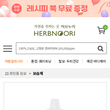
0
여름철레시피
톤업·화이트닝
탈모·두피건강
매끈 바디케어
21
화장품 원료
보습제