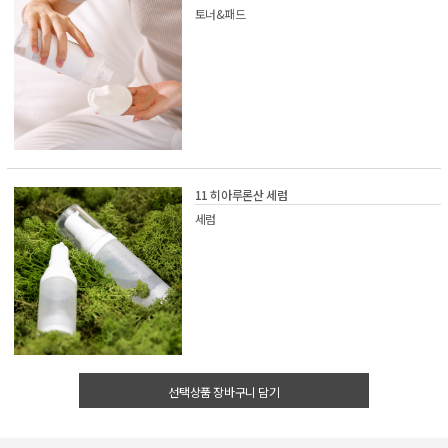
토너&패드
11 히아루론산 세럼
세럼
선택상품 장바구니 담기