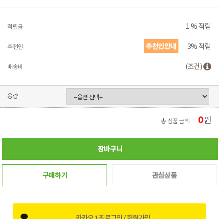
1 % 적립
적립금
추천인안내
3% 적립
추천인
(조건)
배송비
용량
0
원
총 상품 금액
장바구니
구매하기
관심상품
카카오 1초 로그인 / 회원가입