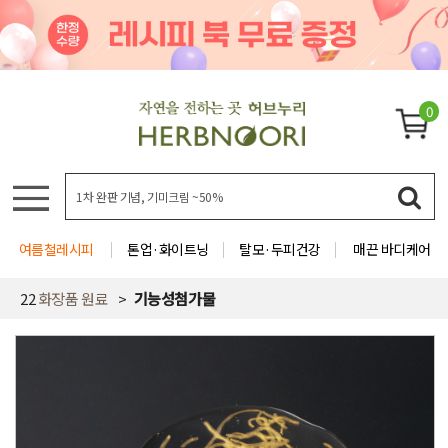
0
여름철레시피
톤업·화이트닝
탈모·두피건강
매끈 바디케어
22
화장품 원료
기능성첨가물