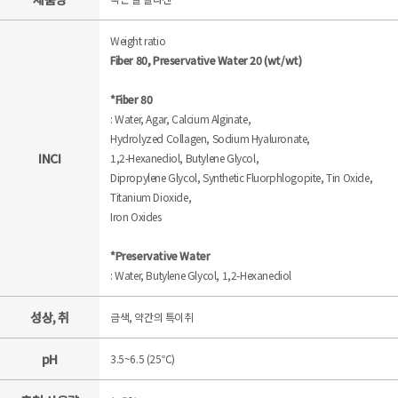
Weight ratio
Fiber 80
, Preservative Water 20 (wt/wt)
*Fiber 80
: Water, Agar, Calcium Alginate,
Hydrolyzed Collagen, Sodium Hyaluronate,
INCI
1,2-Hexanediol, Butylene Glycol,
Dipropylene Glycol, Synthetic Fluorphlogopite, Tin Oxide,
Titanium Dioxide,
Iron Oxides
*Preservative Water
: Water, Butylene Glycol, 1,2-Hexanediol
성상, 취
금색, 약간의 특이취
pH
3.5~6.5 (25℃)