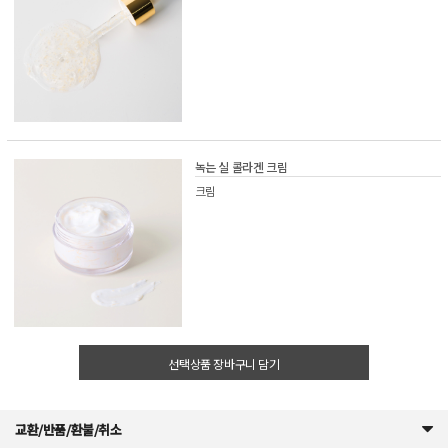
녹는 실 콜라겐 크림
크림
선택상품 장바구니 담기
교환/반품/환불/취소