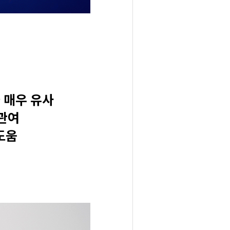
과 매우 유사
 관여
 도움