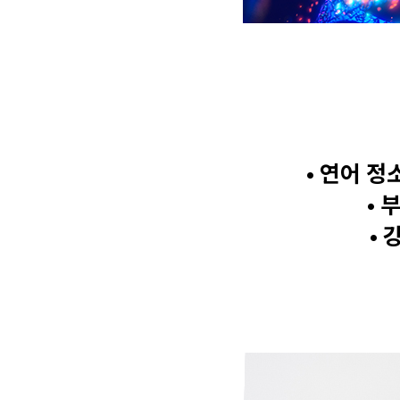
• 연어 정
• 
• 