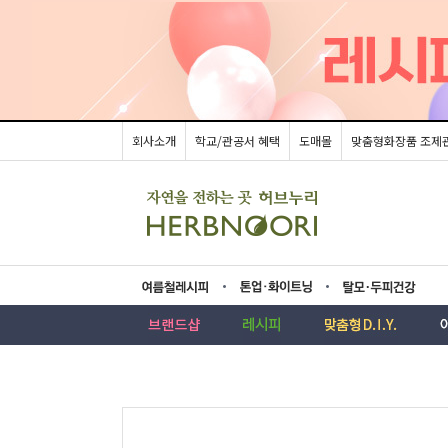
회사소개
학교/관공서 혜택
도매몰
맞춤형화장품 조제
름레시피
업·화이트닝
모두피건강