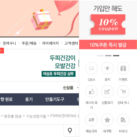
장바구니
주문/배송
마이페이지
고객센터
즐겨찾기
인
Q&A
공지
이벤트
상품
벤트
레시피 후
상품후기
장바구니
기
>
>
> PDRN(연어DNA) 100,000ppm
화장품 원료
기능성첨가물
배송조회
내쿠폰
MSDS