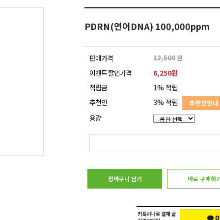
PDRN(연어DNA) 100,000ppm
판매가격
12,500
원
이벤트 할인가격
6,250원
적립금
1% 적립
추천인
3% 적립
추천인안내
용량
장바구니 담기
바로 구매하