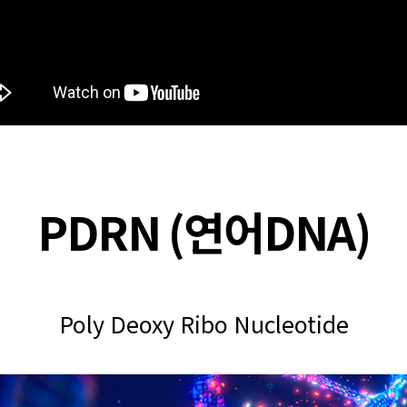
PDRN (연어DNA)
P
oly
D
eoxy
R
ibo
N
ucleotide