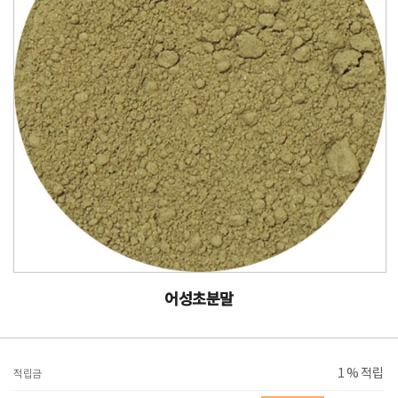
어성초분말
1 % 적립
적립금