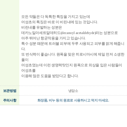
모든 약들은 다 독특한 특징을 가지고 있는데
어성초의 특징은 바로 이 비린내에 있는 것입니다.
비린내를 유발하는 성분은
데카노일아세트알데히드(decanoyl acetaldehyde)라는 성분으로
아주 뛰어난 항균작용을 가지고 있습니다.
특수 성분 때문에 트러블 피부에 두루 사용되고 피부를 맑게 해줍니
다.
또 번식력이 좋습니다. 원폭을 맞은 히로시마시에 제일 먼저 소생한
풀이
어성초였는데 이런 생명력탓인지 원폭으로 외상을 입은 사람들이
어성초를
이용해 많은 도움을 받았다고 합니다.
보관방법
냉암소
주의사항
화장품, 비누 등의 원료로 사용하시고 먹지 마세요.