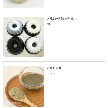
어성초 카렌듈라비누레시피
MP
어성 진정 팩
천연팩