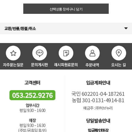
선택상품 장바구니 담기
교환/반품/환불/취소
고객센터
입금계좌안내
국민 602201-04-187261
053.252.9276
농협 301-0131-4914-81
업무시간
예금주 : ㈜허브누리
평일 9:30 ~ 16:00
당일발송안내
매장
평일 9:30 ~ 16:30
입금확인마감
(주말/공휴일 휴무)