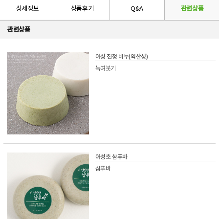
상세정보
상품후기
Q&A
관련상품
관련상품
어성 진정 비누(약산성)
녹여붓기
어성초 샴푸바
샴푸바