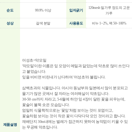
120mesh 밀가루 정도의 고운
순도
99.9% 이상
입자굵기
가루
성상
갈색 분말
사용용도
비누 1~2%, 팩 50~100%
어성초=약모밀
'약모밀'이란 이름은 잎 모양이 메밀과 닮았는데 약초로 많이 쓰인다
고 붙었습니다.
잎을 비비면 비린내가 난다하여 '어성초'라 불립니다.
삼백초과의 식물입니다. 아시아 동남부와 일본에서 많이 분포되고
물기가 많은 곳에서 잘 자라는 여러해살이 약초입니다.
30-50 cm까지 자라고, 5-6월에 하얀 잎 4장이 달린 꽃을 피우는데,
꽃술이 불뚝 솟은 모습입니다.
엄밀히 식물학적으로는 '꽃잎'처럼 보이는 것이 포엽이고,
꽃술처럼 보이는 것이 작은 꽃이 다닥다닥 모인 것이라고 합니다.
재배단지 30m내에는 벌레가 접근하지 못하여 농약없이 키울 수 있
제품설명
는 무공해 약초입니다.