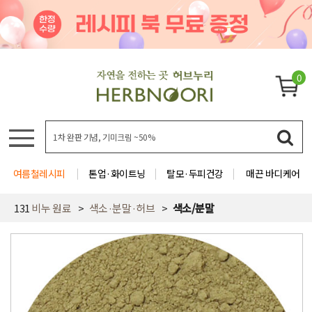
0
여름철레시피
톤업·화이트닝
탈모·두피건강
매끈 바디케어
131
비누 원료
색소·분말·허브
색소/분말