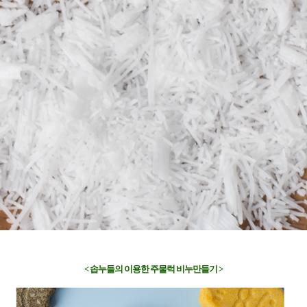
< 솝누들의 이용한 주물럭 비누만들기 >