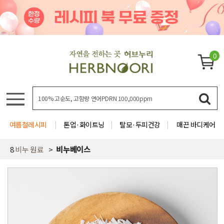
0
여름철레시피
톤업·화이트닝
탈모·두피건강
매끈 바디케어
8
비누 원료
비누베이스