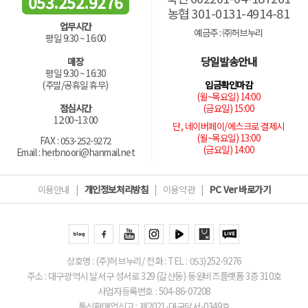
053.252.9276
농협 301-0131-4914-81
업무시간
예금주 : ㈜허브누리
평일 9:30 ~ 16:00
당일발송안내
매장
평일 9:30 ~ 16:30
입금확인마감
(주말/공휴일 휴무)
(월~목요일) 14:00
(금요일) 15:00
점심시간
12:00~13:00
단, 네이버페이/에스크로 결제시
(월~목요일) 13:00
FAX : 053-252-9272
(금요일) 14:00
Email : herbnoori@hanmail.net
이용안내
|
개인정보처리방침
|
이용약관
|
PC Ver 바로가기
상호명 : (주)허브누리/ 전화 : TEL : 053)252-9276
주소 : 대구광역시 달서구 성서로 329 (갈산동) 동원비즈플랫폼 3층 310호
사업자등록번호 : 504-86-07208
통신판매업신고 : 제2021-대구달서-0349호