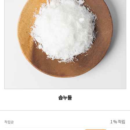
솝누들
1 % 적립
적립금