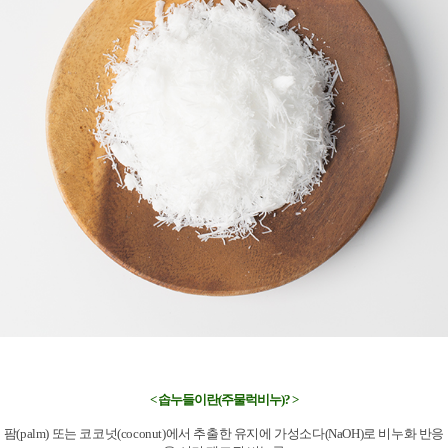
< 솝누들이란(주물럭비누)? >
팜(palm) 또는 코코넛(coconut)에서 추출한 유지에 가성소다(NaOH)로 비누화 반응