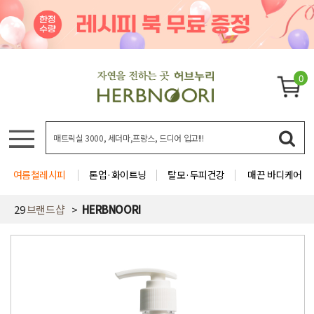
0
여름철레시피
톤업·화이트닝
탈모·두피건강
매끈 바디케어
29
브랜드샵
HERBNOORI