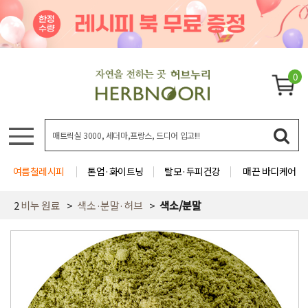
0
여름철레시피
톤업·화이트닝
탈모·두피건강
매끈 바디케어
2
비누 원료
색소·분말·허브
색소/분말