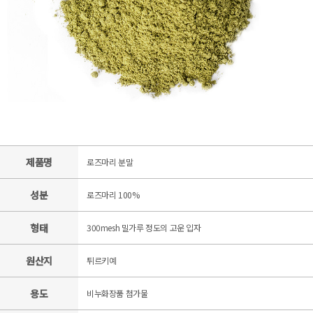
제품명
로즈마리 분말
성분
로즈마리 100%
형태
300mesh 밀가루 정도의 고운 입자
원산지
튀르키예
용도
비누화장품 첨가물