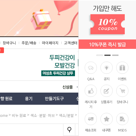
장바구니
주문/배송
마이페이지
고객센터
즐겨찾기
인
Q&A
공지
이벤트
상품
벤트
레시피 후
상품후기
장바구니
기
>
>
>
> 로즈마리 분말
Home
비누 원료
색소·분말·허브
색소/분말
배송조회
내쿠폰
MSDS