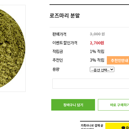
로즈마리 분말
판매가격
3,000
원
이벤트 할인가격
2,700원
적립금
1% 적립
추천인
3% 적립
추천인안내
용량
장바구니 담기
바로 구매하