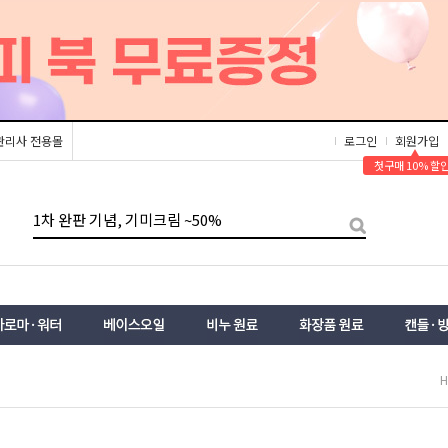
관리사 전용몰
로그인
회원가입
▲
첫구매 10% 할