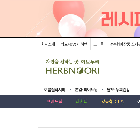
회사소개
학교/관공서 혜택
도매몰
맞춤형화장품 조제
름레시피
업·화이트닝
모두피건강