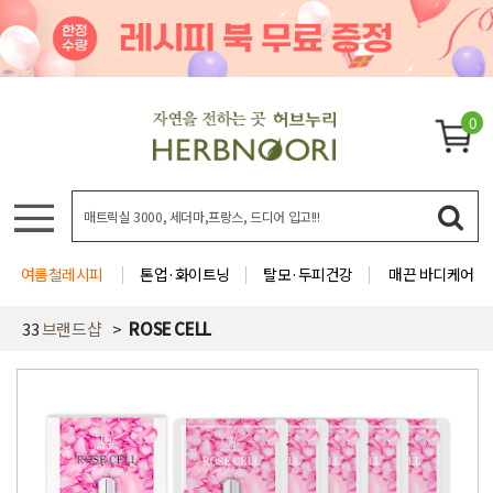
0
여름철레시피
톤업·화이트닝
탈모·두피건강
매끈 바디케어
33
브랜드샵
ROSE CELL