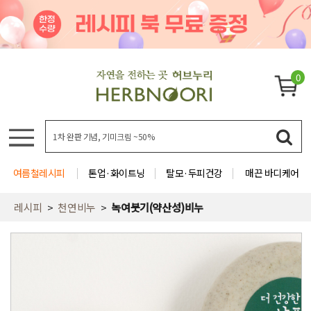
0
여름철레시피
톤업·화이트닝
탈모·두피건강
매끈 바디케어
레시피
천연비누
녹여붓기(약산성)비누