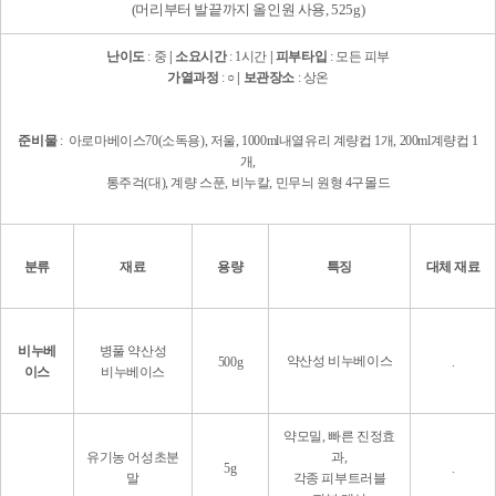
(머리부터 발끝까지 올인원 사용, 5
25
g)
난이도
: 중
| 소요시간
:
1시간
| 피부타입
: 모든 피부
가열과정
: ○
| 보관장소
: 상온
준비물
:
아로마베이
스70(소독용),
저울,
1000ml내열유리 계량컵 1
개, 200ml계량컵
1
개,
통주걱(대), 계량 스푼, 비누칼,
민무늬 원형 4구몰드
분류
재료
용량
특징
대체 재료
비누
베
병풀 약산성
약산성 비누베이스
5
00g
.
이스
비누베이스
약모밀, 빠른 진정효
유기농 어성초분
과,
5
g
.
말
각종 피부트러블