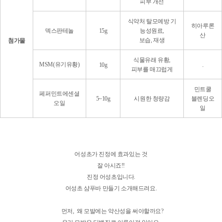
피부 개선
식약처 탈모예방 기
히아루론
덱스판테놀
15
g
능성원료,
산
보습, 재생
첨가물
식물유래 유황,
MSM(유기유황)
10
g
.
피부를 매끄럽게
민트쿨
페퍼민트에센셜
5~10g
시원한 청량감
블렌딩오
오일
일
어성초가 진정에 효과있는 것
잘 아시죠!!
진정 어성초입니다.
어성초 샴푸바 만들기 소개해드려요.
먼저,
왜 모발에는 약산성을 써야할까요?