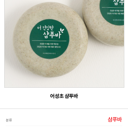
어성초 샴푸바
샴푸바
분류