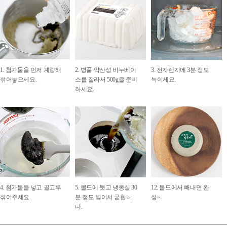
1. 첨가물을
먼저 계량해
2.
병풀 약산성 비누베이
3. 전자렌지에 3분 정도
섞어놓으세요.
스를 잘라서 500g을 준비
녹이세
요.
하세요.
4
. 첨가물을 넣고 골고루
5.
몰드에 붓고 냉동실 30
12.
몰드에서 빼내면 완
섞어주세요.
분 정도 넣어서 굳힙니
성~.
다.