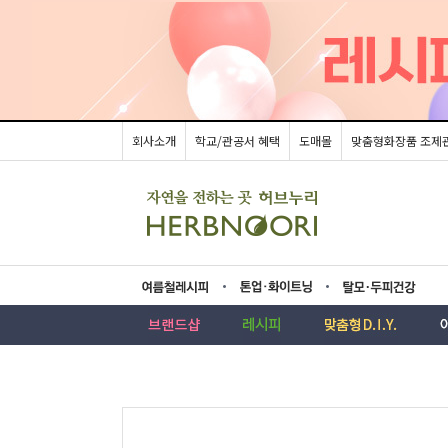
회사소개
학교/관공서 혜택
도매몰
맞춤형화장품 조제
름레시피
업·화이트닝
모두피건강