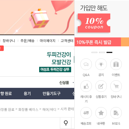
장바구니
주문/배송
마이페이지
고객센터
즐겨찾기
인
Q&A
공지
이벤트
상품
벤트
레시피 후
상품후기
장바구니
기
>
>
> 시카 판테놀 샴푸베이스
화장품 원료
화장품 베이스
헤어/바디
배송조회
내쿠폰
MSDS