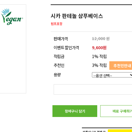
시카 판테놀 샴푸베이스
펌프포함
판매가격
12,000
원
이벤트 할인가격
9,600원
적립금
1% 적립
추천인
3% 적립
추천인안내
용량
장바구니 담기
바로 구매하