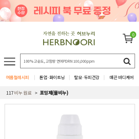
0
여름철레시피
톤업·화이트닝
탈모·두피건강
매끈 바디케어
117
비누 원료
포밍제(물비누)