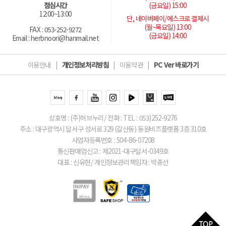
(금요일) 15:00
점심시간
12:00~13:00
단, 네이버페이/에스크로 결제시
(월~목요일) 13:00
FAX : 053-252-9272
(금요일) 14:00
Email : herbnoori@hanmail.net
이용안내
|
개인정보처리방침
|
이용약관
|
PC Ver 바로가기
상호명 : (주)허브누리/ 전화 : TEL : 053)252-9276
주소 : 대구광역시 달서구 성서로 329 (갈산동) 동원비즈플랫폼 3층 310호
사업자등록번호 : 504-86-07208
통신판매업신고 : 제2021-대구달서-0349호
대표 : 신유현/ 개인정보관리책임자 : 박종선