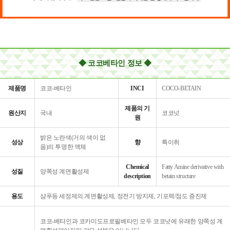
◆ 코코베타인 정보 ◆
제품명
코코-베타인
INCI
COCO-BETAIN
제품의 기
원산지
국내
코코넛
원
밝은 노란색(거의 색이 없
성상
향
특이취
음)의 투명한 액체
Chemical
Fatty Amine derivative with
성질
양쪽성 계면활성제
description
betain structure
용도
샴푸등 세정제의 계면활성제, 정전기 방지제, 기포력/점도 증진제
코코-베타인과 코카미도프로필베타인 모두 코코넛에 유래한 양쪽성 계